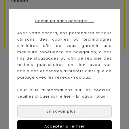
toucher.
Age :
3 mois
Continuer sans accepter
→
Dimensions:
Emballage : H 200 x L 120 mm x P72 mm
Avec votre accord, nos partenaires et nous
Produit : H 150 x L 85 x P 70 mm
utilisons des cookies ou technologies
similaires afin de vous garantir une
meilleure expérience de navigation, à des
fins de statistiques ou afin de réaliser des
actions publicitaires en lien avec vos
habitudes et centres d’intérêts ainsi que de
Le Coin des Petits propose les plus
partage avec les réseaux sociaux.
grandes marques de puériculture aux
meilleurs prix sur l'île de la Réunion !
Pour plus d’informations sur les cookies,
veuillez cliquer sur le lien « En savoir plus ».
Nos magasins à
Achat en ligne :
La Réunion :
En savoir plus
→
Accepter & Fermer