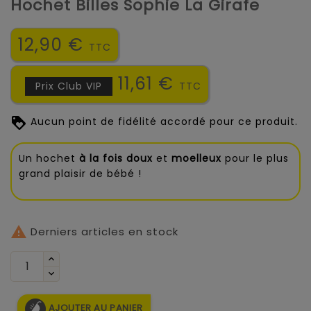
Hochet Billes Sophie La Girafe
12,90 €
TTC
11,61 €
Prix Club VIP
TTC
Aucun point de fidélité accordé pour ce produit.
Un hochet
à la fois doux
et
moelleux
pour le plus
grand plaisir de bébé !

Derniers articles en stock
AJOUTER AU PANIER