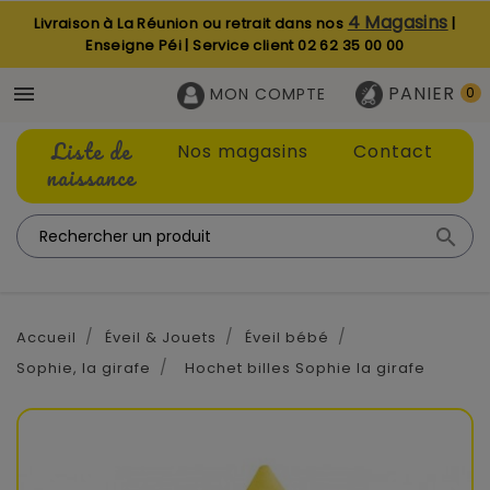
4 Magasins
Livraison à La Réunion ou retrait dans nos
|
Enseigne Péi | Service client
02 62 35 00 00
PANIER

MON COMPTE
0
Liste de
Nos magasins
Contact
naissance

Accueil
Éveil & Jouets
Éveil bébé
Sophie, la girafe
Hochet billes Sophie la girafe