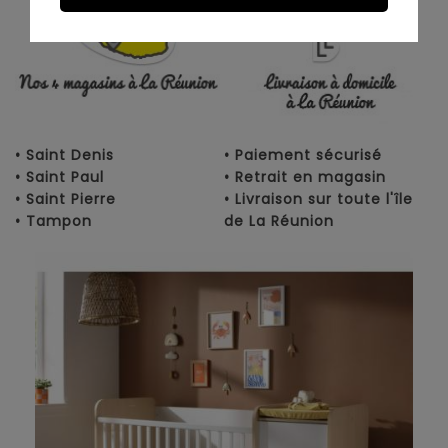
• Saint Denis
• Paiement sécurisé
• Saint Paul
• Retrait en magasin
• Saint Pierre
• Livraison sur toute l'île
• Tampon
de La Réunion