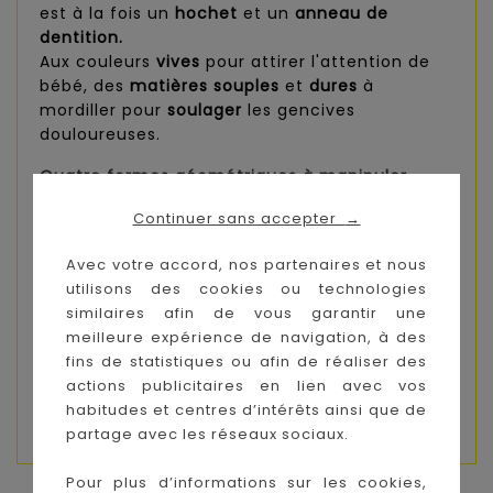
est
à la fois un
hochet
et un
anneau de
dentition.
Aux couleurs
vives
pour attirer l'attention de
bébé, des
matières souples
et
dures
à
mordiller pour
soulager
les gencives
douloureuses.
Quatre formes
géométriques à manipuler.
A agiter pour
écouter
et
regarder
les petites
Continuer sans accepter
→
billes colorées s'entrechoquer.
Facile à saisir
et à
manipuler
grâce à sa forme
Avec votre accord, nos partenaires et nous
d'anneau.
utilisons des cookies ou technologies
similaires afin de vous garantir une
Age :
3 mois +
meilleure expérience de navigation, à des
fins de statistiques ou afin de réaliser des
Dimensions:
actions publicitaires en lien avec vos
boite: l9 x h18,5 x p4 cm
habitudes et centres d’intérêts ainsi que de
hochet : l8 x h11 cm
partage avec les réseaux sociaux.
Pour plus d’informations sur les cookies,