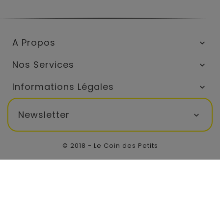
A Propos

Nos Services

Informations Légales

Newsletter

© 2018 - Le Coin des Petits