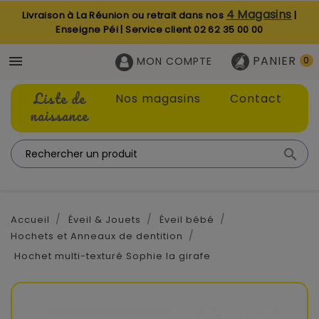
4 Magasins
Livraison à La Réunion ou retrait dans nos
|
Enseigne Péi | Service client
02 62 35 00 00
PANIER

MON COMPTE
0
Liste de
Nos magasins
Contact
naissance

Accueil
Éveil & Jouets
Éveil bébé
Hochets et Anneaux de dentition
Hochet multi-texturé Sophie la girafe