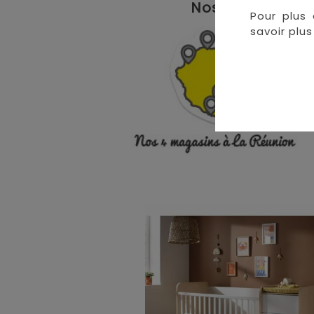
Nos magasins à 
Pour plus 
• 
savoir plus 
• 
• 
•