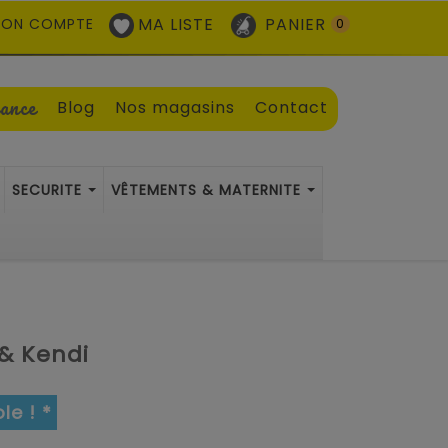
MA LISTE
PANIER
ON COMPTE
0
sance
Blog
Nos magasins
Contact
SECURITE
VÊTEMENTS & MATERNITE
 & Kendi
le ! *