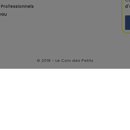
C
Professionnels
d
eau
© 2018 - Le Coin des Petits