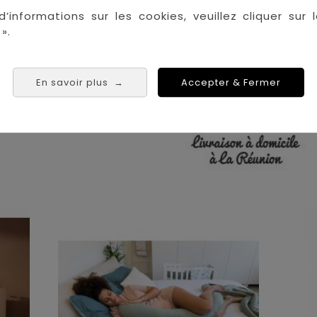
La Réunion :
Achat 
d’informations sur les cookies, veuillez cliquer sur l
Saint Denis
».
Saint Paul
Saint Pierre
 Tampon
En savoir plus
Accepter & Fermer
→