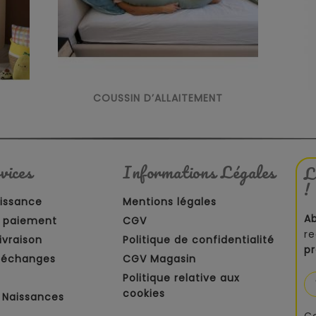
COUSSIN D’ALLAITEMENT
vices
Informations Légales
L
!
aissance
Mentions légales
A
 paiement
CGV
re
ivraison
Politique de confidentialité
p
t échanges
CGV Magasin
Politique relative aux
cookies
 Naissances