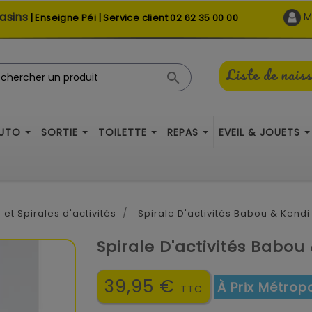
asins
M
| Enseigne Péi | Service client
02 62 35 00 00
Liste de nais

AUTO
SORTIE
TOILETTE
REPAS
EVEIL & JOUETS
 et Spirales d'activités
Spirale D'activités Babou & Kendi
Spirale D'activités Babou
39,95 €
À Prix Métropo
TTC