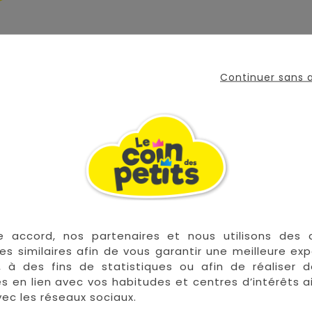
ction Babou & Kendi se fixe facilement au parc, siège au
Continuer sans
me de C.
roissé, clochette et hochet) attirent l'attention de béb
cité fin et les sens de bébé.
our la Métropole,
Voir CGV
e accord, nos partenaires et nous utilisons des 
es similaires afin de vous garantir une meilleure ex
, à des fins de statistiques ou afin de réaliser 
 les plus grandes marques de puériculture aux 
res en lien avec vos habitudes et centres d’intérêts a
la Réunion !
ec les réseaux sociaux.