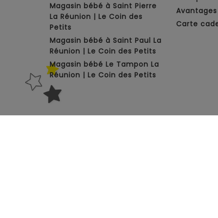
Magasin bébé à Saint Pierre
Avantages 
La Réunion | Le Coin des
Carte cad
Petits
Magasin bébé à Saint Paul La
Réunion | Le Coin des Petits
Magasin bébé Le Tampon La
Réunion | Le Coin des Petits