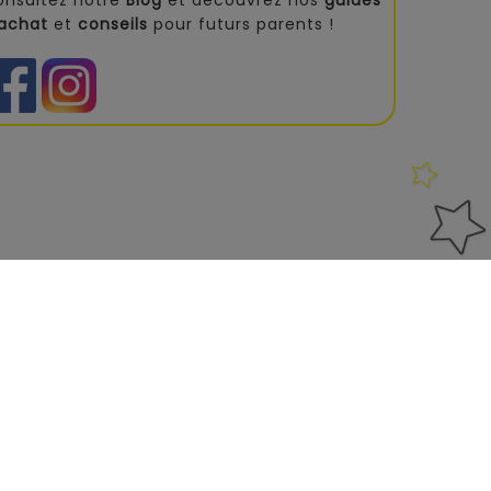
onsultez notre
Blog
et découvrez nos
guides
'achat
et
conseils
pour futurs parents !