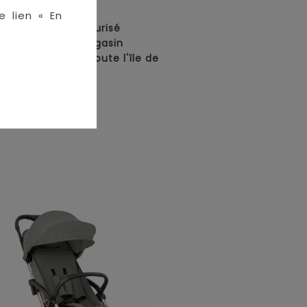
en ligne :
e lien « En
• Paiement sécurisé
• Retrait en magasin
• Livraison sur toute l'île de
La Réunion