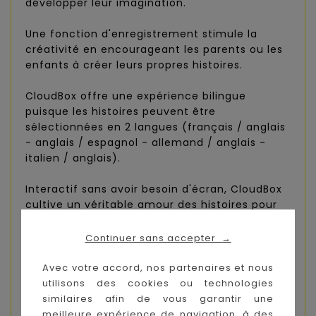
développer leur imagination.
Une fonction d'enregistrement stimule la
créativité en encourageant les parents ou les
enfants à créer leurs propres histoires.
CloudBox offre une expérience bilingue
puisque les histoires peuvent être
sélectionnées en 2 langues (français / anglais
- anglais / espagnol - allemand / anglais -
italien / anglais).
Interactif sans avoir besoin d'écran, CloudBox
cultive un véritable amour des histoires pour
les enfants tout en réduisant le "temps
d'écran".
Continuer sans accepter
→
Branchez un casque sur la prise située sur le
Avec votre accord, nos partenaires et nous
côté gauche de la CloudBox pour une
utilisons des cookies ou technologies
expérience totalement immersive (casque
similaires afin de vous garantir une
non inclus).
meilleure expérience de navigation, à des