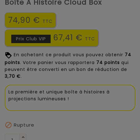
Boîte À Histoire Cloud Box
74,90 €
TTC
67,41 €
Prix Club VIP
TTC
En achetant ce produit vous pouvez obtenir
74
points
. Votre panier vous rapportera
74
points
qui
peuvent être converti en un bon de réduction de
3,70 €
.
La première et unique boîte à histoires à
projections lumineuses !

Rupture