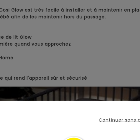
-Cosi Glow est très facile à installer et à maintenir en p
bébé afin de les maintenir hors du passage.
se de lit Glow
umière quand vous approchez
 Home
qui rend l'appareil sûr et sécurisé
Continuer sans