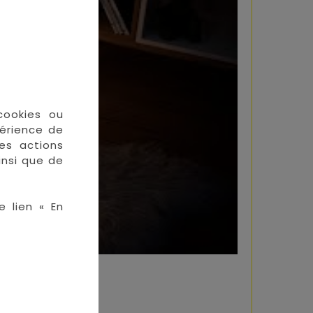
cookies ou
périence de
des actions
insi que de
e lien « En