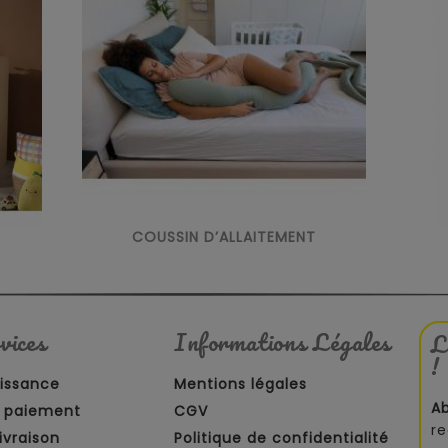
COUSSIN D’ALLAITEMENT
vices
Informations Légales
L
!
aissance
Mentions légales
A
 paiement
CGV
re
ivraison
Politique de confidentialité