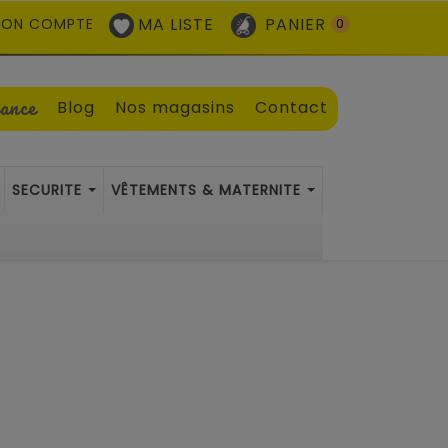
MA LISTE
PANIER
ON COMPTE
0
sance
Blog
Nos magasins
Contact
SECURITE
VÊTEMENTS & MATERNITE