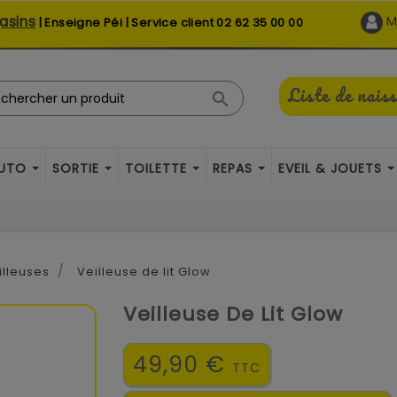
asins
M
| Enseigne Péi | Service client
02 62 35 00 00
Liste de nais

AUTO
SORTIE
TOILETTE
REPAS
EVEIL & JOUETS
illeuses
Veilleuse de lit Glow
Veilleuse De Lit Glow
49,90 €
TTC