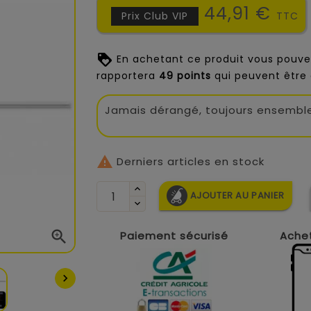
44,91 €
Prix Club VIP
TTC
En achetant ce produit vous pouve
rapportera
49
points
qui peuvent être 
Jamais dérangé, toujours ensembl

Derniers articles en stock
AJOUTER AU PANIER

Paiement sécurisé
Achet
