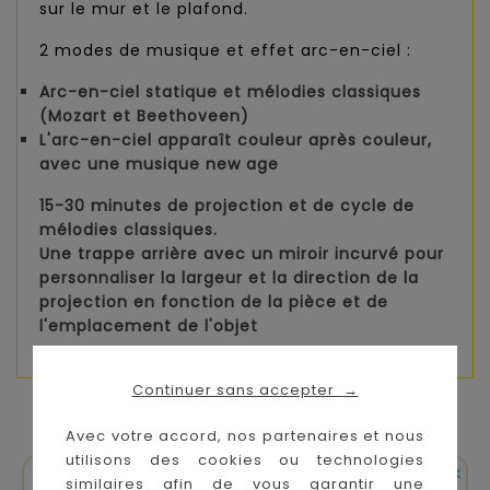
sur le mur et le plafond.
2 modes de musique et effet arc-en-ciel :
Arc-en-ciel statique et mélodies classiques
(Mozart et Beethoveen)
L'arc-en-ciel apparaît couleur après couleur,
avec une musique new age
15-30 minutes de projection et de cycle de
mélodies classiques.
Une trappe arrière avec un miroir incurvé pour
personnaliser la largeur et la direction de la
projection en fonction de la pièce et de
l'emplacement de l'objet
Continuer sans accepter
→
VOUS AIMEREZ AUSSI
Avec votre accord, nos partenaires et nous
utilisons des cookies ou technologies


En stock
En stock
similaires afin de vous garantir une