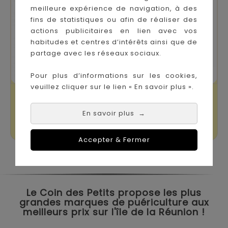
meilleure expérience de navigation, à des
fins de statistiques ou afin de réaliser des
actions publicitaires en lien avec vos
habitudes et centres d’intérêts ainsi que de
partage avec les réseaux sociaux.
Pour plus d’informations sur les cookies,
veuillez cliquer sur le lien « En savoir plus ».
Veilleuse Petit
Veilleuse Musical
Ourson Rose
Dreamlight Rose
En savoir plus
→
Prix
Prix
34,90 €
24,90 €
Accepter & Fermer
Le Coin des Petits propose les plus
grandes marques de puériculture aux
meilleurs prix sur l'île de la Réunion !