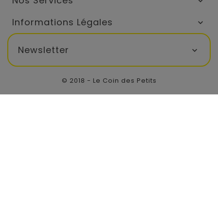
Nos Services

Informations Légales

Newsletter

© 2018 - Le Coin des Petits