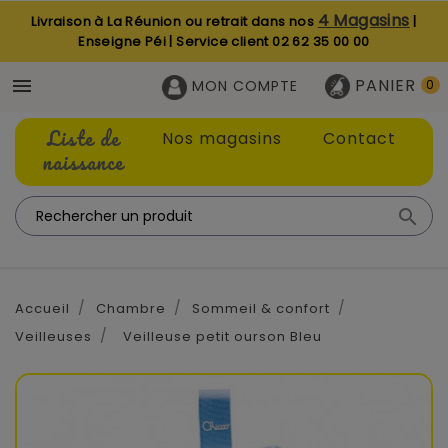
4 Magasins
Livraison à La Réunion ou retrait dans nos
|
Enseigne Péi | Service client
02 62 35 00 00
PANIER

MON COMPTE
0
Liste de
Nos magasins
Contact
naissance

Accueil
Chambre
Sommeil & confort
Veilleuses
Veilleuse petit ourson Bleu