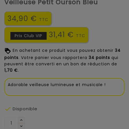
Veilleuse Petit Ourson Bleu
34,90 €
TTC
31,41 €
Prix Club VIP
TTC
En achetant ce produit vous pouvez obtenir
34
points
. Votre panier vous rapportera
34
points
qui
peuvent être converti en un bon de réduction de
1,70 €
.
Adorable veilleuse lumineuse et musicale !

Disponible