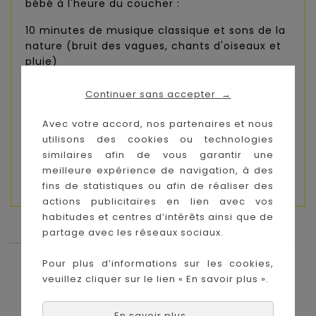
bébé à l'heure du coucher :
10 minutes de musique classique et sons de la
nature (bruit des vagues, chants d'oiseaux et
pluie)
Douce veilleuse avec 2 variantes de couleurs
Continuer sans accepter
→
pour créer une atmosphère magique
Avec votre accord, nos partenaires et nous
3 modes d'utilisation : musique, veilleuse ou
utilisons des cookies ou technologies
musique et veilleuses combinées
similaires afin de vous garantir une
meilleure expérience de navigation, à des
Réglage du volume : 3 niveaux sonores
fins de statistiques ou afin de réaliser des
actions publicitaires en lien avec vos
habitudes et centres d’intérêts ainsi que de
partage avec les réseaux sociaux.
Pour plus d’informations sur les cookies,
Le Coin des Petits propose les plus
veuillez cliquer sur le lien « En savoir plus ».
grandes marques de puériculture aux
meilleurs prix sur l'île de la Réunion !
En savoir plus
→