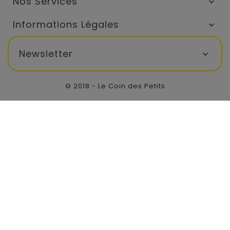
Nos Services

Informations Légales

Newsletter

© 2018 - Le Coin des Petits