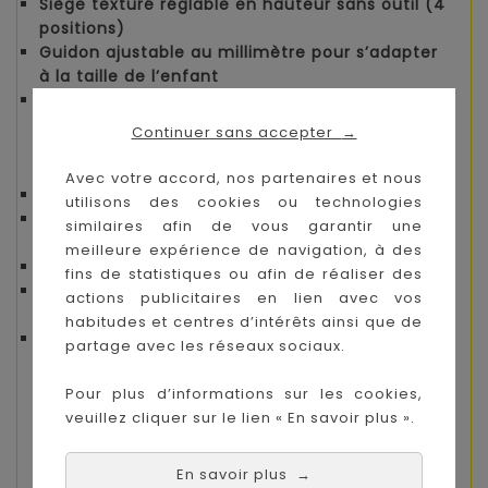
Siège texturé réglable en hauteur
sans outil (4
positions)
Guidon ajustable
au millimètre pour s’adapter
à la taille de l’enfant
Poignées en caoutchouc souple
pour une prise
en main confortable et sûre
Continuer sans accepter
→
Caractéristiques techniques
Avec votre accord, nos partenaires et nous
Âge :
de 1 à 6 ans
utilisons des cookies ou technologies
Poids maximal :
20 kg (mode siège)
/
50 kg
similaires afin de vous garantir une
(mode trottinette)
meilleure expérience de navigation, à des
Poids du produit : env.
3,5 kg
fins de statistiques ou afin de réaliser des
Roues
LED lumineuses
sans pile (énergie
actions publicitaires en lien avec vos
cinétique)
habitudes et centres d’intérêts ainsi que de
Matériaux : aluminium, plastique renforcé,
partage avec les réseaux sociaux.
caoutchouc antidérapant
Pour plus d’informations sur les cookies,
La
Mini Micro Deluxe Rock & Go LED
n’est pas
veuillez cliquer sur le lien « En savoir plus ».
seulement une trottinette : c’est
un
compagnon d’apprentissage et de jeu
,
En savoir plus
conçu pour grandir avec votre enfant et offrir
→