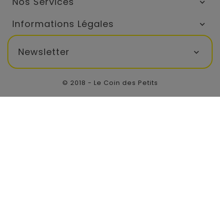
Nos Services

Informations Légales

Newsletter

© 2018 - Le Coin des Petits