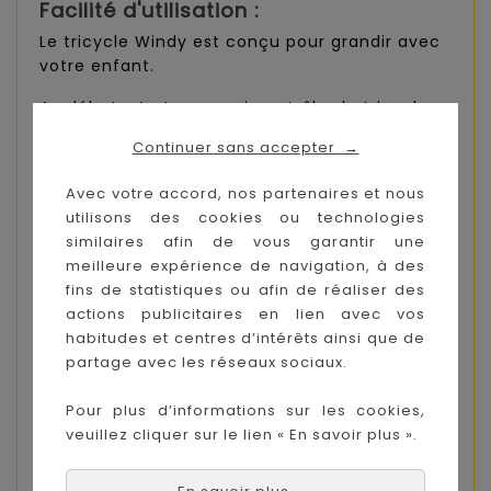
Facilité d'utilisation :
Le tricycle Windy est conçu pour grandir avec
votre enfant.
Au début, c’est vous qui contrôlez le tricycle
grâce à la barre de poussée et au harnais.
Continuer sans accepter
→
À mesure que votre enfant prend de
Avec votre accord, nos partenaires et nous
l'assurance, vous pourrez retirer ces éléments,
utilisons des cookies ou technologies
lui permettant de prendre les commandes et
similaires afin de vous garantir une
de se déplacer librement.
meilleure expérience de navigation, à des
Son panier et son organisateur permettent
fins de statistiques ou afin de réaliser des
d’emporter tout le nécessaire pour vos
actions publicitaires en lien avec vos
aventures.
habitudes et centres d’intérêts ainsi que de
partage avec les réseaux sociaux.
Inclus :
Siège auto pour bébé :
Non
Pour plus d’informations sur les cookies,
veuillez cliquer sur le lien « En savoir plus ».
Nacelle :
Non
Roues avant amovibles :
Non