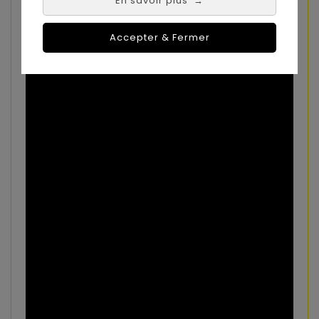
En savoir plus
→
Roues arrière amovibles :
Non
Accepter & Fermer