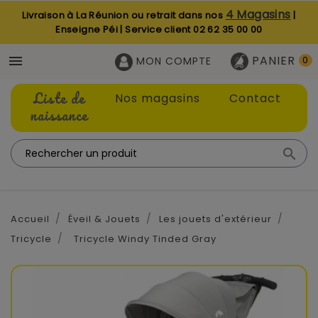
4 Magasins
Livraison à La Réunion ou retrait dans nos
|
Enseigne Péi | Service client
02 62 35 00 00
PANIER

MON COMPTE
0
Liste de
Nos magasins
Contact
naissance

Accueil
Éveil & Jouets
Les jouets d'extérieur
Tricycle
Tricycle Windy Tinded Gray