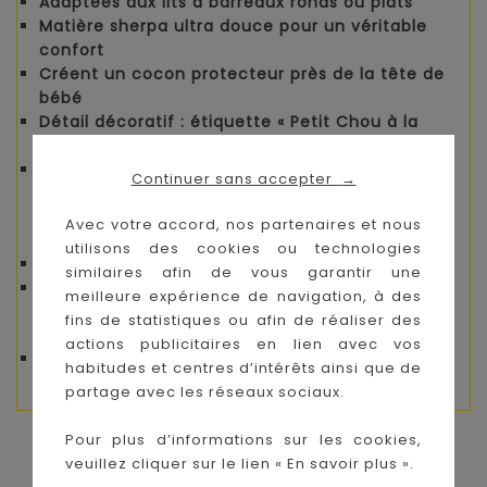
Adaptées aux lits à barreaux ronds ou plats
Matière sherpa ultra douce pour un véritable
confort
Créent un cocon protecteur près de la tête de
bébé
Détail décoratif : étiquette « Petit Chou à la
crème »
Coloris écru, élégant et facile à intégrer dans
Continuer sans accepter
→
la chambre
Avec votre accord, nos partenaires et nous
Composition
utilisons des cookies ou technologies
Extérieur : 100 % polyester
similaires afin de vous garantir une
Garnissage : 100 % polyester
meilleure expérience de navigation, à des
fins de statistiques ou afin de réaliser des
Dimensions (par élément)
actions publicitaires en lien avec vos
38 × 21 × 1 cm
habitudes et centres d’intérêts ainsi que de
partage avec les réseaux sociaux.
Pour plus d’informations sur les cookies,
VOUS AIMEREZ AUSSI
veuillez cliquer sur le lien « En savoir plus ».