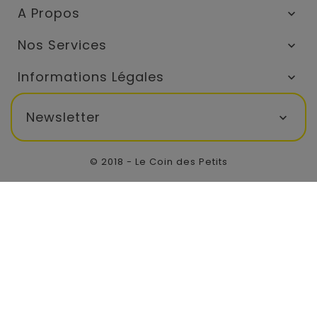
A Propos

Nos Services

Informations Légales

Newsletter

© 2018 - Le Coin des Petits