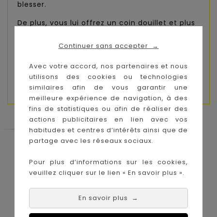
blesser.
De plus, vous lui offrez un coin douillet et plus
sûr. Le tour de lit confortable est facile à
nouer au lit à l’aide des nœuds papillon.
Continuer sans accepter
→
Composition :
100% coton
Avec votre accord, nos partenaires et nous
utilisons des cookies ou technologies
Dimensions :
180x30
similaires afin de vous garantir une
meilleure expérience de navigation, à des
fins de statistiques ou afin de réaliser des
actions publicitaires en lien avec vos
habitudes et centres d’intérêts ainsi que de
partage avec les réseaux sociaux.
Le Coin des Petits propose les plus
grandes marques de puériculture aux
Pour plus d’informations sur les cookies,
meilleurs prix sur l'île de la Réunion !
veuillez cliquer sur le lien « En savoir plus ».
Nos magasins à
Achat en ligne :
La Réunion :
En savoir plus
→