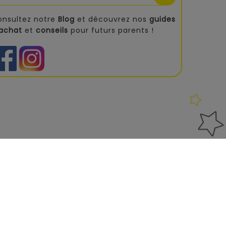
onsultez notre
Blog
et découvrez nos
guides
'achat
et
conseils
pour futurs parents !