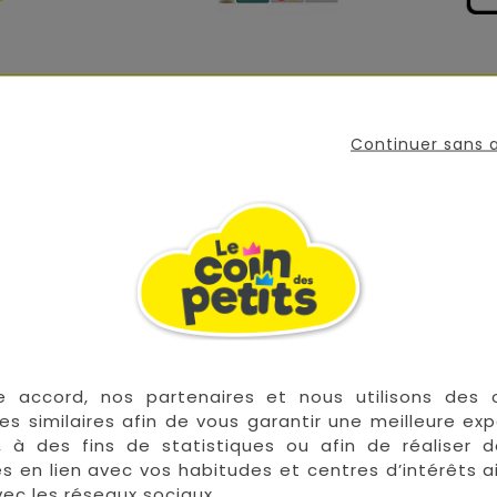
tits personnages emblématiques de la collection Tiga, S
e.
Continuer sans
évite de passer ses bras ou ses jambes à travers les barr
des rubans.
0x140 cm.
e accord, nos partenaires et nous utilisons des 
es similaires afin de vous garantir une meilleure ex
, à des fins de statistiques ou afin de réaliser 
res en lien avec vos habitudes et centres d’intérêts a
 les plus grandes marques de puériculture aux 
ec les réseaux sociaux.