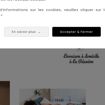
la Réunion !
d’informations sur les cookies, veuillez cliquer sur l
La Réunion :
Achat 
».
Saint Denis
Saint Paul
Saint Pierre
En savoir plus
Accepter & Fermer
→
 Tampon