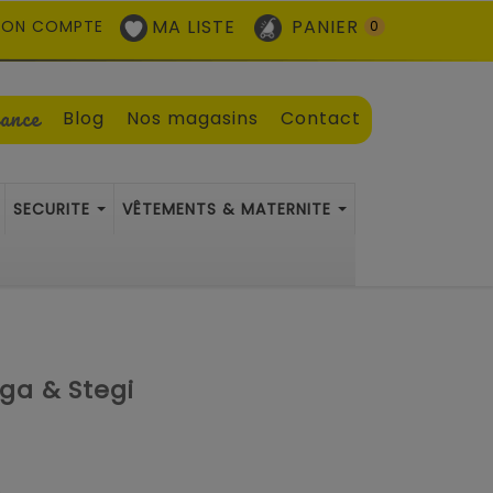
MA LISTE
PANIER
ON COMPTE
0
sance
Blog
Nos magasins
Contact
SECURITE
VÊTEMENTS & MATERNITE
iga & Stegi