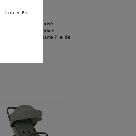
e lien « En
en ligne :
• Paiement sécurisé
• Retrait en magasin
• Livraison sur toute l'île de
La Réunion