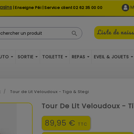
asins
M
| Enseigne Péi | Service client
02 62 35 00 00
Liste de nais

AUTO
SORTIE
TOILETTE
REPAS
EVEIL & JOUETS
t
Tour de Lit Veloudoux - Tiga & Stegi
Tour De Lit Veloudoux - T
89,95 €
TTC