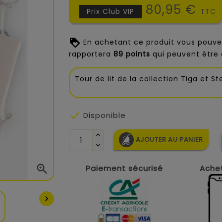
80,95 €
Prix Club VIP
TTC
En achetant ce produit vous pouve
rapportera
89
points
qui peuvent être 
Tour de lit de la collection Tiga et St

Disponible
AJOUTER AU PANIER

Paiement sécurisé
Achet
