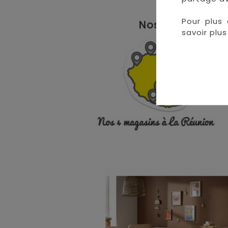
Pour plus 
Nos magasins à 
savoir plus 
• 
• 
• 
•