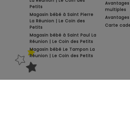
La Réunion | Le Coin des
Avantages
Petits
multiples
Magasin bébé à Saint Pierre
Avantages 
La Réunion | Le Coin des
Carte cad
Petits
Magasin bébé à Saint Paul La
Réunion | Le Coin des Petits
Magasin bébé Le Tampon La
Réunion | Le Coin des Petits