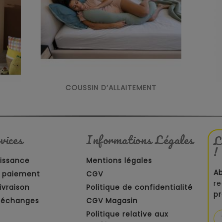
COUSSIN D’ALLAITEMENT
vices
Informations Légales
L
!
aissance
Mentions légales
A
 paiement
CGV
re
ivraison
Politique de confidentialité
p
t échanges
CGV Magasin
Politique relative aux