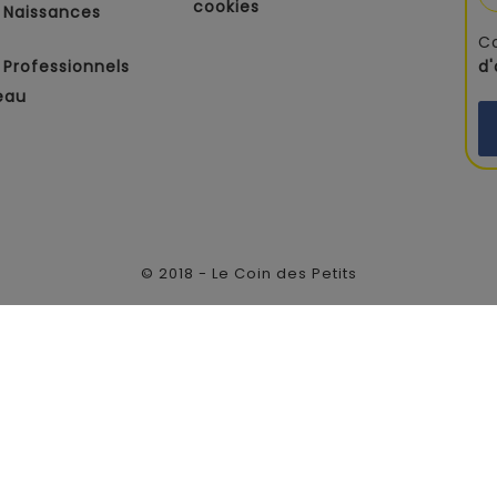
cookies
 Naissances
C
Professionnels
d
eau
© 2018 - Le Coin des Petits