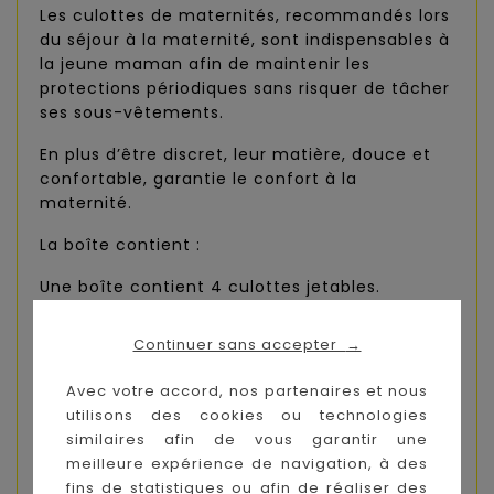
Les culottes de maternités, recommandés lors
du séjour à la maternité, sont indispensables à
la jeune maman afin de maintenir les
protections périodiques sans risquer de tâcher
ses sous-vêtements.
En plus d’être discret, leur matière, douce et
confortable, garantie le confort à la
maternité.
La boîte contient :
Une boîte contient 4 culottes jetables.
- Lot de 4 slips à usage unique taille 2
Continuer sans accepter
→
(40/42)
LES + DU PRODUIT :
Avec votre accord, nos partenaires et nous
utilisons des cookies ou technologies
- Douce
similaires afin de vous garantir une
meilleure expérience de navigation, à des
- Discret
fins de statistiques ou afin de réaliser des