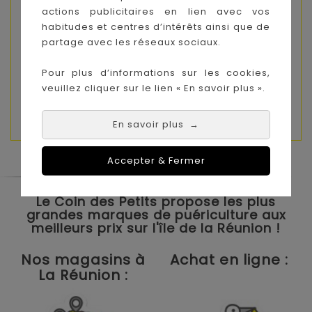
- Évite les tâches sur les sous-vêtements
actions publicitaires en lien avec vos
habitudes et centres d’intérêts ainsi que de
- Agréable sur la peau
partage avec les réseaux sociaux.
- Confortable
Pour plus d’informations sur les cookies,
FICHE TECHNIQUE :
veuillez cliquer sur le lien « En savoir plus ».
Matériaux :polypropylène 100 % non tissé
En savoir plus
→
Accepter & Fermer
Le Coin des Petits propose les plus
grandes marques de puériculture aux
meilleurs prix sur l'île de la Réunion !
Nos magasins à
Achat en ligne :
La Réunion :