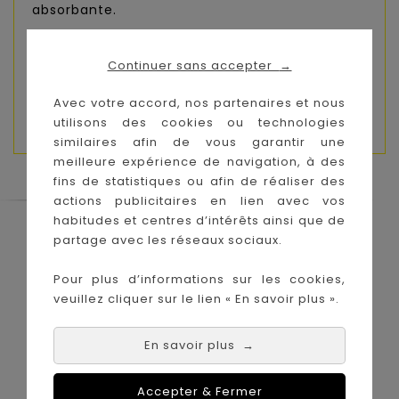
absorbante.
Biais en popeline de coton tout autour.
Continuer sans accepter
→
Dimensions : 125 x 74 cm (hors capuche)
Avec votre accord, nos partenaires et nous
Dimensions cape :125 x 74 cm
utilisons des cookies ou technologies
similaires afin de vous garantir une
meilleure expérience de navigation, à des
fins de statistiques ou afin de réaliser des
actions publicitaires en lien avec vos
habitudes et centres d’intérêts ainsi que de
Le Coin des Petits propose les plus
partage avec les réseaux sociaux.
grandes marques de puériculture aux
meilleurs prix sur l'île de la Réunion !
Pour plus d’informations sur les cookies,
veuillez cliquer sur le lien « En savoir plus ».
Nos magasins à
Achat en ligne :
La Réunion :
En savoir plus
→
Accepter & Fermer