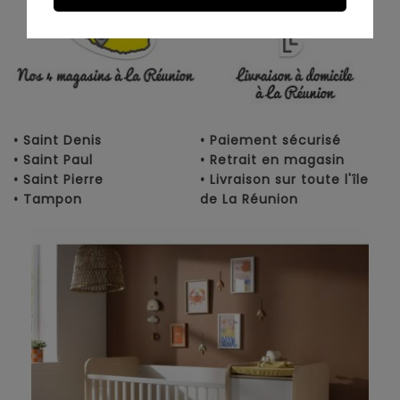
• Saint Denis
• Paiement sécurisé
• Saint Paul
• Retrait en magasin
• Saint Pierre
• Livraison sur toute l'île
• Tampon
de La Réunion