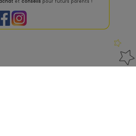
'achat
et
conseils
pour futurs parents !