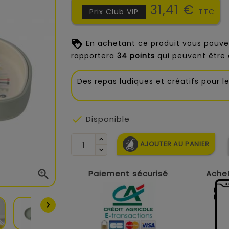
31,41 €
Prix Club VIP
TTC
En achetant ce produit vous pouve
rapportera
34
points
qui peuvent être 
Des repas ludiques et créatifs pour l

Disponible
AJOUTER AU PANIER

Paiement sécurisé
Achet
