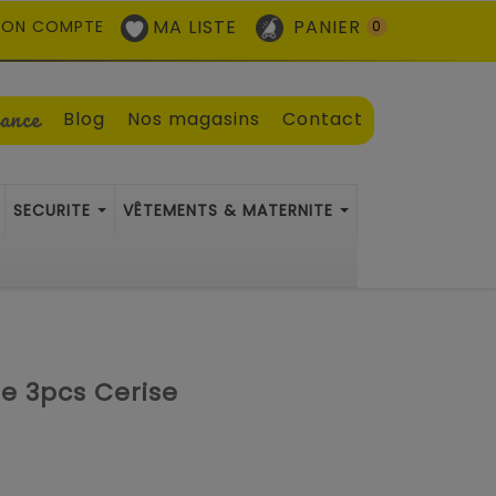
MA LISTE
PANIER
ON COMPTE
0
sance
Blog
Nos magasins
Contact
SECURITE
VÊTEMENTS & MATERNITE
ne 3pcs Cerise