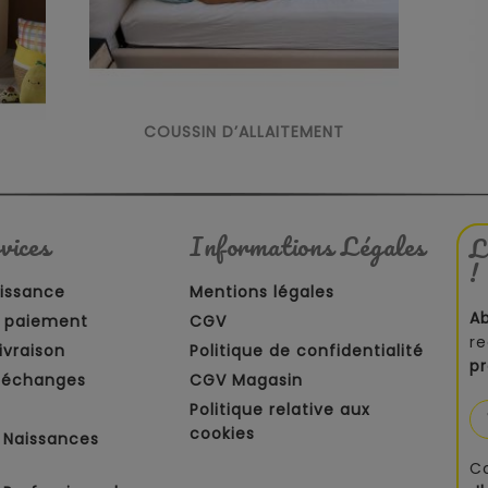
COUSSIN D’ALLAITEMENT
vices
Informations Légales
L
!
aissance
Mentions légales
A
 paiement
CGV
re
ivraison
Politique de confidentialité
p
t échanges
CGV Magasin
Politique relative aux
cookies
 Naissances
C