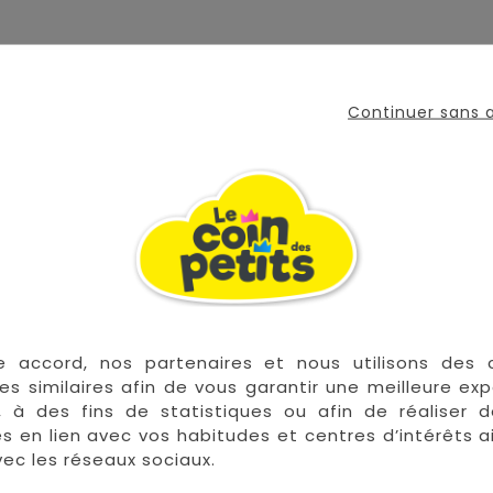
re utilisés ensemble ou séparément
t formes pour s’adapter à chaque repas
Continuer sans
 un rangement facile
 souple
et au micro-ondes
VOUS AIMEREZ AUSSI
e accord, nos partenaires et nous utilisons des 
es similaires afin de vous garantir une meilleure ex


En stock
, à des fins de statistiques ou afin de réaliser 
res en lien avec vos habitudes et centres d’intérêts a
ec les réseaux sociaux.