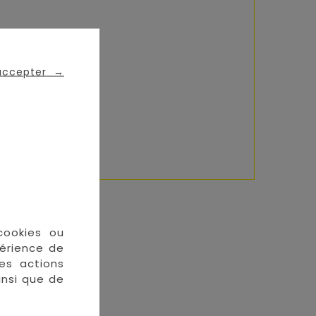
 accepter
→
cookies ou
périence de
En stock
des actions
insi que de