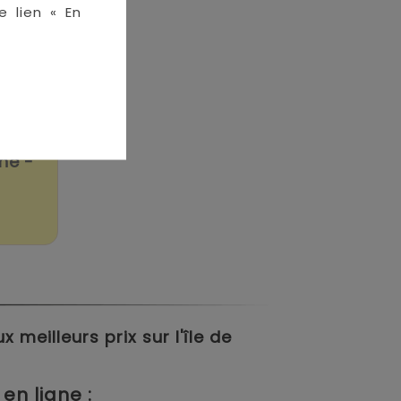
e lien « En
ne -
meilleurs prix sur l'île de
en ligne :