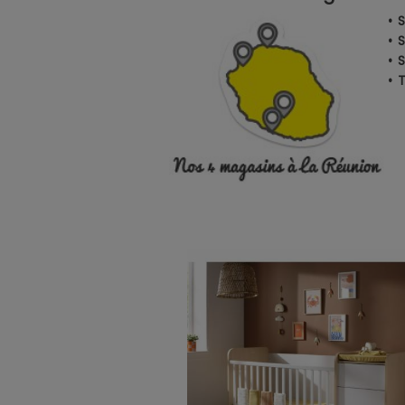
• 
• 
• 
•