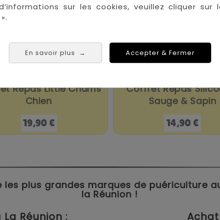
d’informations sur les cookies, veuillez cliquer sur l
».
En savoir plus
Accepter & Fermer
→
et Repas Little Chums
Coffret Repas Silico
Chien
Sauge & Sapin
Prix
Prix
19,90 €
14,90 €
 les plus grandes marques de puériculture aux 
la Réunion !
La Réunion :
Achat 