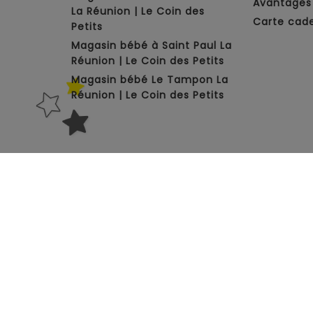
Avantages 
La Réunion | Le Coin des
Carte cad
Petits
Magasin bébé à Saint Paul La
Réunion | Le Coin des Petits
Magasin bébé Le Tampon La
Réunion | Le Coin des Petits