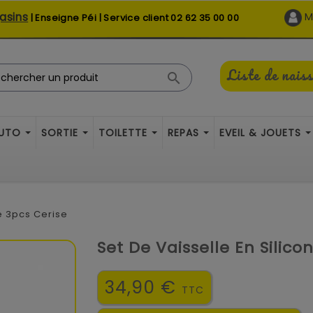
asins
M
| Enseigne Péi | Service client
02 62 35 00 00
Liste de nais

AUTO
SORTIE
TOILETTE
REPAS
EVEIL & JOUETS
e 3pcs Cerise
Set De Vaisselle En Silico
34,90 €
TTC