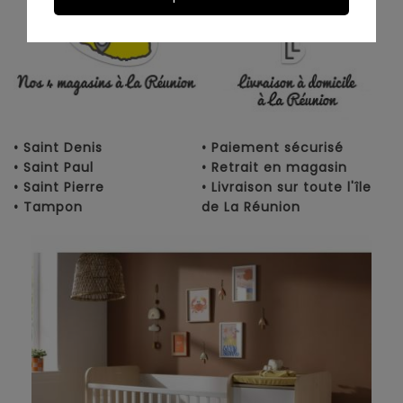
• Saint Denis
• Paiement sécurisé
• Saint Paul
• Retrait en magasin
• Saint Pierre
• Livraison sur toute l'île
• Tampon
de La Réunion