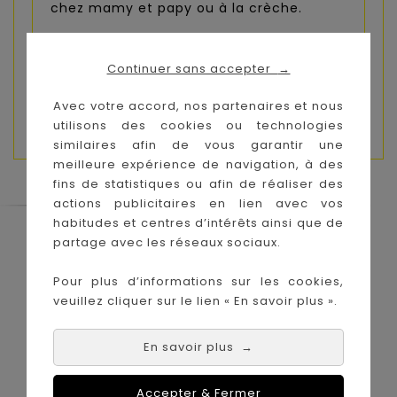
chez mamy et papy ou à la crèche.
Continuer sans accepter
→
Composition : Matières principales: 100%
Polyester - Tricot: 100% Acrylic
Avec votre accord, nos partenaires et nous
utilisons des cookies ou technologies
similaires afin de vous garantir une
meilleure expérience de navigation, à des
fins de statistiques ou afin de réaliser des
actions publicitaires en lien avec vos
habitudes et centres d’intérêts ainsi que de
Le Coin des Petits propose les plus
partage avec les réseaux sociaux.
grandes marques de puériculture aux
meilleurs prix sur l'île de la Réunion !
Pour plus d’informations sur les cookies,
veuillez cliquer sur le lien « En savoir plus ».
Nos magasins à
Achat en ligne :
La Réunion :
En savoir plus
→
Accepter & Fermer