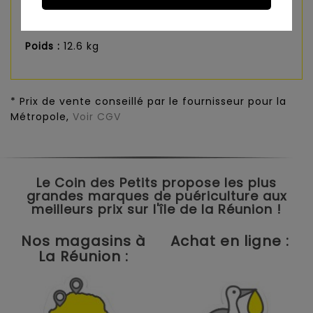
permet de l’utiliser comme chaise haute
d’appoint lors de vos sorties au restaurant.
Poids :
12.6 kg
* Prix de vente conseillé par le fournisseur pour la
Métropole,
Voir CGV
Le Coin des Petits propose les plus
grandes marques de puériculture aux
meilleurs prix sur l'île de la Réunion !
Nos magasins à
Achat en ligne :
La Réunion :