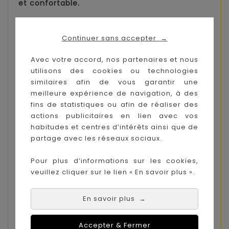
et confortable.
Plusieurs versions
Continuer sans accepter
Version Ski : L’hiver en ville : des skis se
→
substituent aux roues avant et transforment
Avec votre accord, nos partenaires et nous
la PRIAM en une motoneige élégante.
utilisons des cookies ou technologies
Version plage : Confronté à des obstacles
similaires afin de vous garantir une
comme les escaliers, des terrains peu
meilleure expérience de navigation, à des
praticables comme à la plage ou
fins de statistiques ou afin de réaliser des
en forêt, la PRIAM peut facilement passer en
actions publicitaires en lien avec vos
mode deux roues, sans enlever le siège.
habitudes et centres d’intérêts ainsi que de
partage avec les réseaux sociaux.
Version shopping XXL : La PRIAM impressionne
avec ce panier shopping spacieux et
Pour plus d’informations sur les cookies,
facilement accessible qui peut être agrandi si
veuillez cliquer sur le lien « En savoir plus ».
nécessaire.
Fonction chaise haute : La hauteur du siège de
En savoir plus
→
la PRIAM est parfaitement adaptée à une table
moyenne (de 80 cm de haut), ce qui
Accepter & Fermer