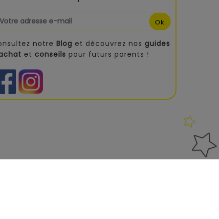
onsultez notre
Blog
et découvrez nos
guides
'achat
et
conseils
pour futurs parents !