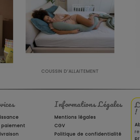
COUSSIN D’ALLAITEMENT
vices
Informations Légales
L
!
aissance
Mentions légales
A
 paiement
CGV
re
ivraison
Politique de confidentialité
p