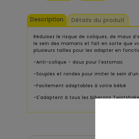
Description
Détails du produit
Réduisez le risque de coliques, de maux d
le sein des mamans et fait en sorte que vot
plusieurs tailles pour les adapter en fonct
-Anti-colique - doux pour l'estomac
-Souples et rondes pour imiter le sein d’u
-Facilement adaptables à votre bébé
-S'adaptent à tous les biberons Twistshak