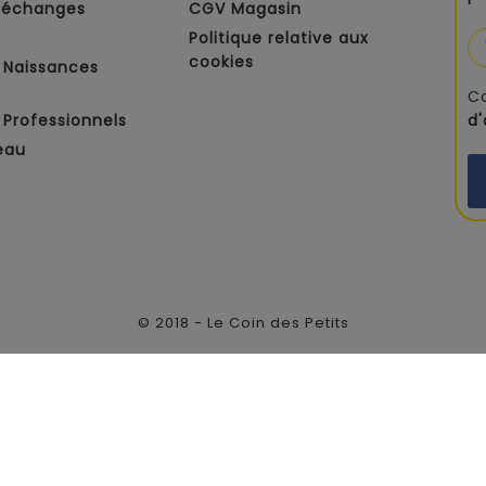
t échanges
CGV Magasin
Politique relative aux
cookies
 Naissances
C
Professionnels
d
eau
© 2018 - Le Coin des Petits