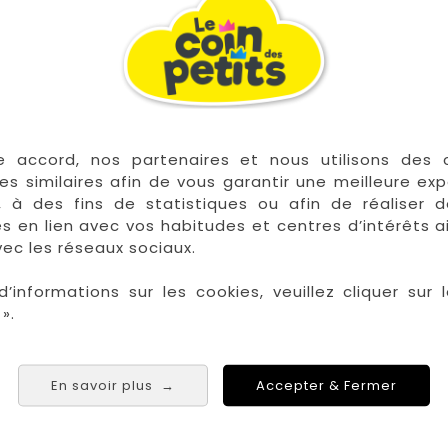


En stock
e accord, nos partenaires et nous utilisons des 
es similaires afin de vous garantir une meilleure ex
, à des fins de statistiques ou afin de réaliser 
res en lien avec vos habitudes et centres d’intérêts a
ec les réseaux sociaux.
on Anti-Colique 260ML
Tétine Anti-Colique
d’informations sur les cookies, veuillez cliquer sur l
Rose Pastel
Medium
».
Prix
Prix
12,90 €
8,90 €
En savoir plus
Accepter & Fermer
→