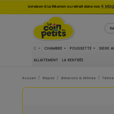
4 Mag
Livraison à La Réunion ou retrait dans nos
-
CHAMBRE
POUSSETTE
SIEGE 
ALLAITEMENT
LA RENTRÉE
Accueil
Repas
Biberons & tétines
Tétin