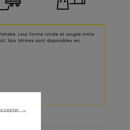
stshake. Leur forme ronde et souple imite
it. Nos tétines sont disponibles en
 accepter
→