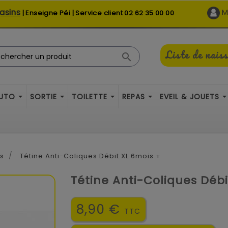
asins
M
| Enseigne Péi | Service client
02 62 35 00 00
Liste de nais

AUTO
SORTIE
TOILETTE
REPAS
EVEIL & JOUETS
es
Tétine Anti-Coliques Débit XL 6mois +
Tétine Anti-Coliques Débi
8,90 €
TTC