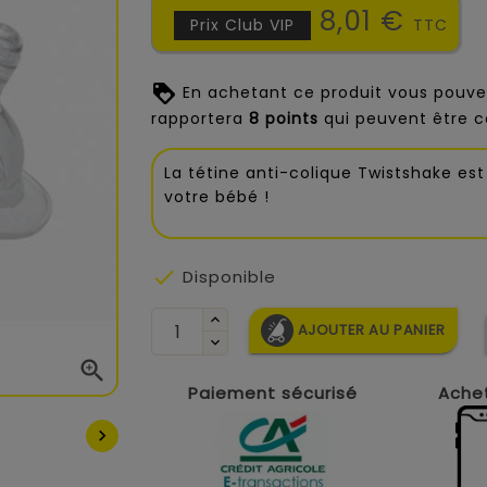
8,01 €
Prix Club VIP
TTC
En achetant ce produit vous pouve
rapportera
8
points
qui peuvent être c
La tétine anti-colique Twistshake est 
votre bébé !

Disponible
AJOUTER AU PANIER

Paiement sécurisé
Achet
