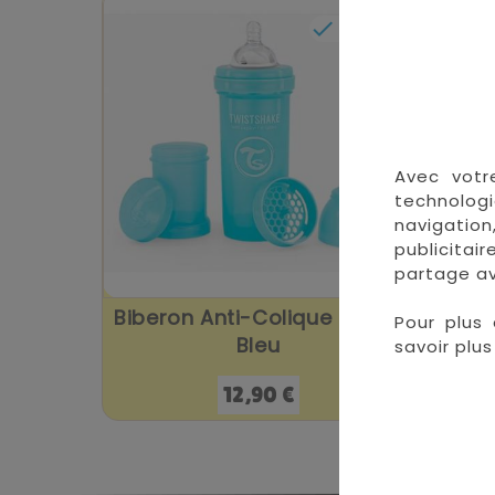

En stock
Avec votr
technologi
navigation
publicitai
partage av
Biberon Anti-Colique 260ML
Biber
Pour plus 
Bleu
savoir plus 
Prix
12,90 €