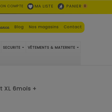
MA LISTE
PANIER
ON COMPTE
0
sance
Blog
Nos magasins
Contact
SECURITE
VÊTEMENTS & MATERNITE
t XL 6mois +