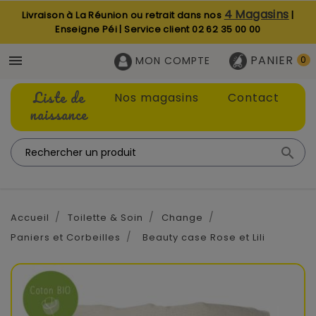
4 Magasins
Livraison à La Réunion ou retrait dans nos
|
Enseigne Péi | Service client
02 62 35 00 00
PANIER

MON COMPTE
0
Liste de
Nos magasins
Contact
naissance

Accueil
Toilette & Soin
Change
Paniers et Corbeilles
Beauty case Rose et Lili