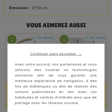
Dimension
: 17*22 cm
VOUS AIMEREZ AUSSI


En stock
En stock
Continuer sans accepter
→
Avec votre accord, nos partenaires et nous
utilisons des cookies ou technologies
similaires afin de vous garantir une
meilleure expérience de navigation, à des
fins de statistiques ou afin de réaliser des
Mobile Musical En
Protège Carnet De
actions publicitaires en lien avec vos
Bois Rose Et Lili
Santé Rose Et Lili
habitudes et centres d’intérêts ainsi que de
partage avec les réseaux sociaux.
Prix
Prix
79,90 €
21,90 €