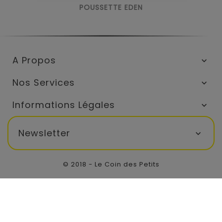
POUSSETTE EDEN
A Propos

Nos Services

Informations Légales

Newsletter

© 2018 - Le Coin des Petits