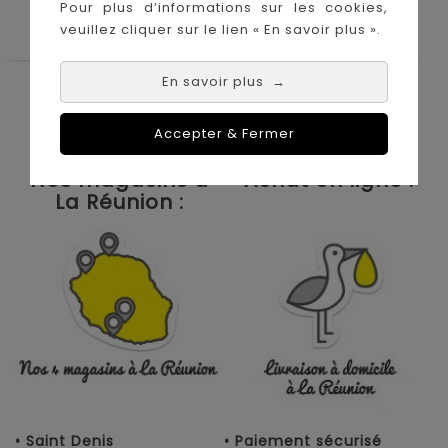
Pour plus d’informations sur les cookies,
veuillez cliquer sur le lien « En savoir plus ».
En savoir plus
→
Le Coin des Petits propose les plus
grandes marques de puériculture aux
meilleurs prix sur l'île de la Réunion !
Accepter & Fermer
Nos magasins à
Achat en ligne :
La Réunion :
• Saint Denis
• Paiement sécurisé