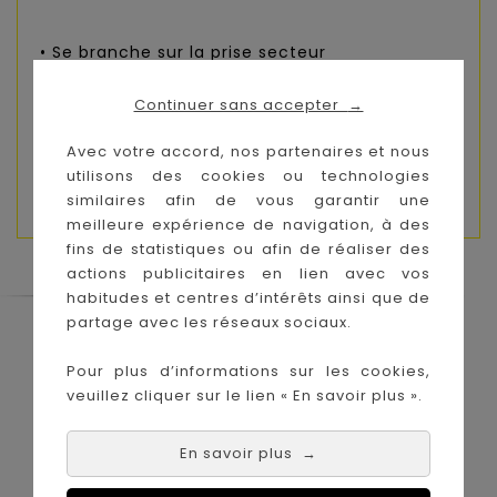
• Se branche sur la prise secteur
Continuer sans accepter
→
• Portée de fonctionnement : environ 2m
Avec votre accord, nos partenaires et nous
utilisons des cookies ou technologies
• Utilisable dès la naissance
similaires afin de vous garantir une
meilleure expérience de navigation, à des
fins de statistiques ou afin de réaliser des
actions publicitaires en lien avec vos
habitudes et centres d’intérêts ainsi que de
partage avec les réseaux sociaux.
Le Coin des Petits propose les plus
grandes marques de puériculture aux
Pour plus d’informations sur les cookies,
meilleurs prix sur l'île de la Réunion !
veuillez cliquer sur le lien « En savoir plus ».
Nos magasins à
Achat en ligne :
La Réunion :
En savoir plus
→