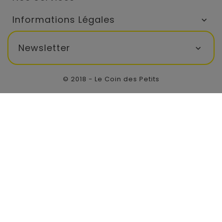
Informations Légales

Newsletter

© 2018 - Le Coin des Petits