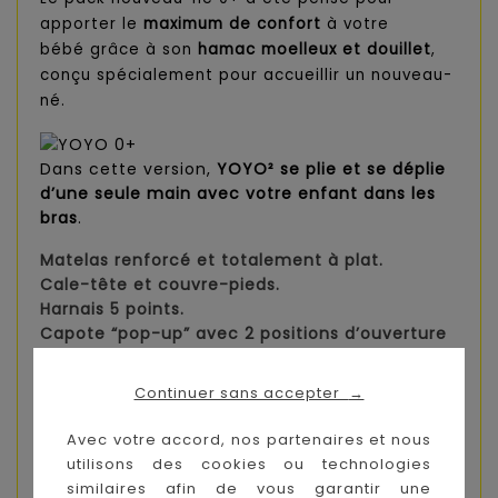
apporter le
maximum de confort
à votre
bébé grâce à son
hamac moelleux et douillet
,
conçu spécialement pour accueillir un nouveau-
né.
Dans cette version,
YOYO² se plie et se déplie
d’une seule main avec votre enfant dans les
bras
.
Matelas renforcé et totalement à plat.
Cale-tête et couvre-pieds.
Harnais 5 points.
Capote “pop-up” avec 2 positions d’ouverture
différentes.
Tissu anti-UV (UPF 50+) traité déperlant.
Continuer sans accepter
→
Pliage en «un seul élément» ultra compact.
Dimensions pliées bagage cabine*.
Avec votre accord, nos partenaires et nous
utilisons des cookies ou technologies
similaires afin de vous garantir une