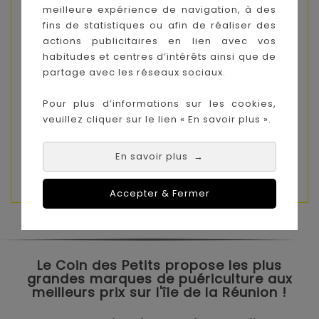
* Depuis 2012, les poussettes
meilleure expérience de navigation, à des
YOYO (dimensions pliées 52 x 44 x 18 cm) sont
fins de statistiques ou afin de réaliser des
acceptées ou reconnues comme bagages
actions publicitaires en lien avec vos
cabine par la plupart des compagnies
habitudes et centres d’intérêts ainsi que de
aériennes. Cependant, les standards bagages
partage avec les réseaux sociaux.
cabine peuvent varier selon la compagnie
aérienne, nous vous recommandons donc de
Pour plus d’informations sur les cookies,
vous rapprocher de votre compagnie aérienne
veuillez cliquer sur le lien « En savoir plus ».
afin d'obtenir le détail des restrictions
concernant les bagages cabine.
En savoir plus
→
ATTENTION : VENDU SANS CADRE
Accepter & Fermer
Le Coin des Petits propose les plus
grandes marques de puériculture aux
meilleurs prix sur l'île de la Réunion !