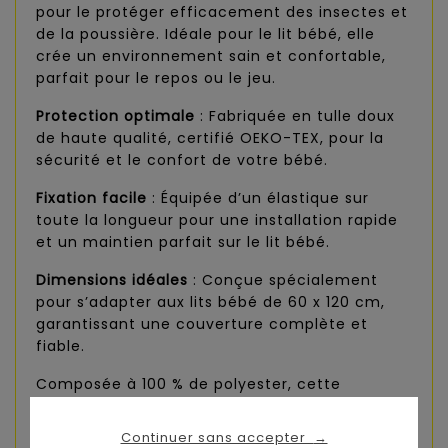
pour le protéger efficacement des insectes et
de la poussière. Idéale pour le lit bébé, elle
crée un environnement sain et confortable,
parfait pour le repos ou le jeu.
Protection optimale
: Fabriquée en tulle doux
de haute qualité, certifié OEKO-TEX, pour la
sécurité et le confort de votre bébé.
Fixation facile
: Équipée d’un élastique sur
toute la longueur pour une installation rapide
et un maintien parfait sur le lit bébé.
Dimensions idéales
: Conçue spécialement
pour s’adapter aux lits bébé de 60 x 120 cm,
garantissant une couverture complète et
fiable.
Composée à 100 % de polyester, cette
moustiquaire allie douceur et résistance pour
protéger votre bébé en toutes circonstances.
Continuer sans accepter
→