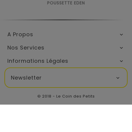
POUSSETTE EDEN
A Propos

Nos Services

Informations Légales

Newsletter

© 2018 - Le Coin des Petits