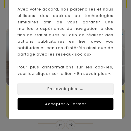
Avec votre accord, nos partenaires et nous
utilisons des cookies ou technologies
VOUS AIMEREZ AUSSI
similaires afin de vous garantir une
meilleure expérience de navigation, à des


En stock
En stock
fins de statistiques ou afin de réaliser des
actions publicitaires en lien avec vos
habitudes et centres d’intérêts ainsi que de
partage avec les réseaux sociaux.
Pour plus d’informations sur les cookies,
veuillez cliquer sur le lien « En savoir plus ».
En savoir plus
→
Ciel De Lit
Moustiquaire Zippée
Moustiquaire Blanc
Lit Bébé 60*120cm
Accepter & Fermer
Prix
Prix
34,90 €
16,90 €