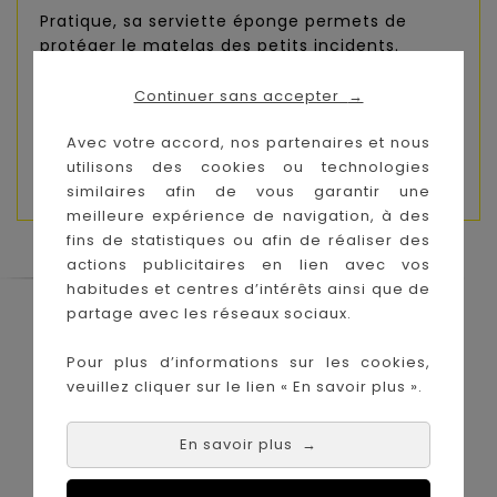
Pratique, sa serviette éponge permets de
protéger le matelas des petits incidents.
Composition :
Continuer sans accepter
→
Extérieur: 100% coton
Avec votre accord, nos partenaires et nous
utilisons des cookies ou technologies
Dimensions :
52 x 68 x 6 cm
similaires afin de vous garantir une
meilleure expérience de navigation, à des
fins de statistiques ou afin de réaliser des
actions publicitaires en lien avec vos
habitudes et centres d’intérêts ainsi que de
partage avec les réseaux sociaux.
Le Coin des Petits propose les plus
grandes marques de puériculture aux
meilleurs prix sur l'île de la Réunion !
Pour plus d’informations sur les cookies,
veuillez cliquer sur le lien « En savoir plus ».
Nos magasins à
Achat en ligne :
La Réunion :
En savoir plus
→