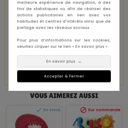
meilleure expérience de navigation, à des
enfants imitent les gestes des adultes,
fins de statistiques ou afin de réaliser des
favorisant ainsi le développement de leur
actions publicitaires en lien avec vos
imagination et de leur compréhension du
habitudes et centres d’intérêts ainsi que de
monde.
partage avec les réseaux sociaux.
Sécurité garantie
: Conçu avec des matériaux
Pour plus d’informations sur les cookies,
de haute qualité, ce jouet est totalement sûr
veuillez cliquer sur le lien « En savoir plus ».
pour les jeunes enfants.
Transport facile
: Compact et léger, il peut être
En savoir plus
→
emporté partout, que ce soit en voiture ou lors
de sorties.
Accepter & Fermer
VOUS AIMEREZ AUSSI


En stock
Sur commande