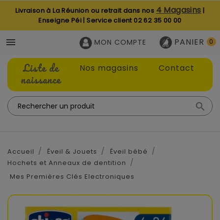
4 Magasins
Livraison à La Réunion ou retrait dans nos
|
Enseigne Péi | Service client
02 62 35 00 00
PANIER

MON COMPTE
0
Liste de
Nos magasins
Contact
naissance

Accueil
Éveil & Jouets
Éveil bébé
Hochets et Anneaux de dentition
Mes Premières Clés Electroniques