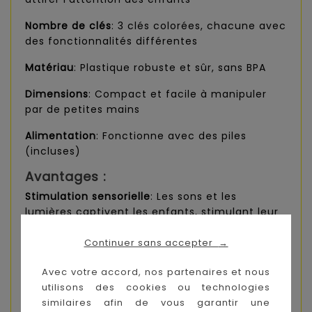
Nombre de clés
: 3 clés colorées, chacune avec
des fonctionnalités différentes
Matériau
: Plastique robuste et sûr, sans BPA
Dimensions
: Compact et facile à manipuler
par de petites mains
Alimentation
: Fonctionne avec des piles
(incluses)
Avantages :
Stimulation sensorielle
: Les sons et les
lumières captivent les enfants, stimulant leur
vue et leur ouïe.
Continuer sans accepter
→
Développement moteur
: Manipuler les clés
aide à améliorer la coordination œil-main et
Avec votre accord, nos partenaires et nous
les compétences motrices fines.
utilisons des cookies ou technologies
similaires afin de vous garantir une
Jeu d'imitation
: En jouant avec ces clés, les