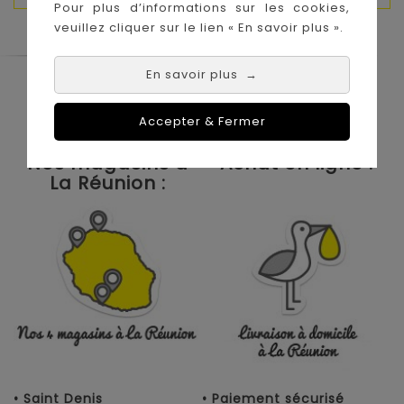
Pour plus d’informations sur les cookies,
veuillez cliquer sur le lien « En savoir plus ».
En savoir plus
→
Le Coin des Petits propose les plus
grandes marques de puériculture aux
meilleurs prix sur l'île de la Réunion !
Accepter & Fermer
Nos magasins à
Achat en ligne :
La Réunion :
• Saint Denis
• Paiement sécurisé