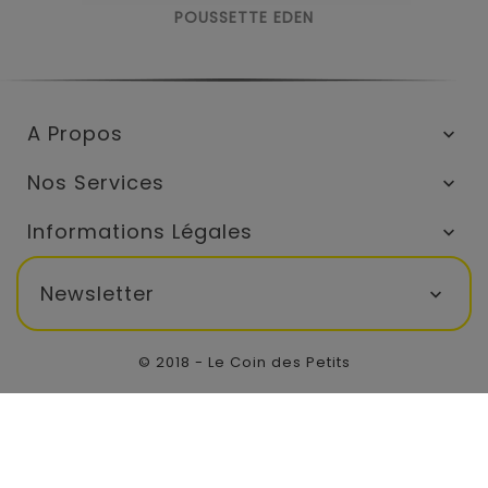
POUSSETTE EDEN
A Propos

Nos Services

Informations Légales

Newsletter

© 2018 - Le Coin des Petits