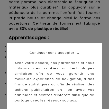
cette pomme non électronique fabriquée en
matériaux plus durables*. En appuyant sur le
pédoncule de la pomme, l'enfant fait tourner
la partie haute et change ainsi la forme des
ouvertures. Ce trieur de formes est fabriqué
avec
83% de plastique réutilisé
.
Apprentissages :
Développement de la motricité fine
Relation de cause à effet
Continuer sans accepter
→
Découvertes et exploration.
Avec votre accord, nos partenaires et nous
Inclus dans cette boîte à formes :
utilisons des cookies ou technologies
10 formes à trier et à insérer dans 4 ouvertures
similaires afin de vous garantir une
prévues à cet effet
meilleure expérience de navigation, à des
10 fruits différents pour apprendre à les
fins de statistiques ou afin de réaliser des
reconnaître
actions publicitaires en lien avec vos
Une trappe qui permet de récupérer les
habitudes et centres d’intérêts ainsi que de
formes.
partage avec les réseaux sociaux.