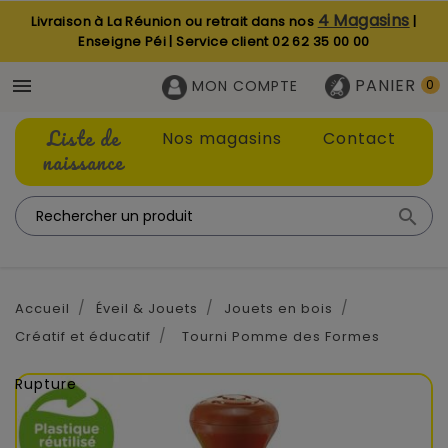
4 Magasins
Livraison à La Réunion ou retrait dans nos
|
Enseigne Péi | Service client
02 62 35 00 00
PANIER

MON COMPTE
0
Liste de
Nos magasins
Contact
naissance

Accueil
Éveil & Jouets
Jouets en bois
Créatif et éducatif
Tourni Pomme des Formes
Rupture