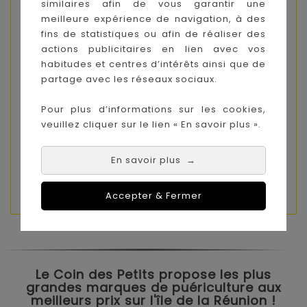
similaires afin de vous garantir une
et a l’avantage de pouvoir être reconnue
meilleure expérience de navigation, à des
immédiatement par bébé.
fins de statistiques ou afin de réaliser des
actions publicitaires en lien avec vos
Le doudou est composée de coton bio à 100%,
habitudes et centres d’intérêts ainsi que de
agréable et douxpour la peau sensible de
partage avec les réseaux sociaux.
bébé.
Pour plus d’informations sur les cookies,
Les deux matières différentes donneront
veuillez cliquer sur le lien « En savoir plus ».
encore plus de sensations tactiles aux petits
explorateurs.
En savoir plus
→
Lavable à la main uniquement. Ne pas
repasser.
Accepter & Fermer
Le Coin des Petits propose les plus
grandes marques de puériculture aux
meilleurs prix sur l'île de la Réunion !