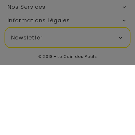
Nos Services

Informations Légales

Newsletter

© 2018 - Le Coin des Petits