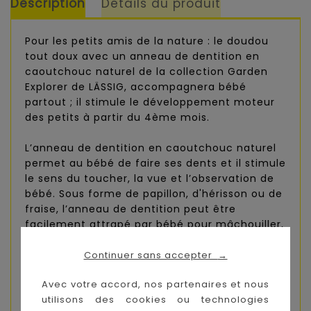
Description
Détails du produit
Pour les petits amis de la nature : le doudou
tout doux avec un anneau de dentition en
caoutchouc naturel de la collection Garden
Explorer de LÄSSIG, accompagnera bébé
partout ; il stimule le développement moteur
des petits à partir du 4ème mois.
L’anneau de dentition en caoutchouc naturel
permet au bébé de faire ses dents et il stimule
le sens du toucher, la vue et l’observation de
bébé. Sous forme de papillon, d'hérisson ou de
fraise, l’anneau de dentition peut être
facilement attrapé par bébé pour mâchouiller,
toucher et il permet de stimuler la motricité
fine des petits.
Continuer sans accepter
→
Avec votre accord, nos partenaires et nous
Le caoutchouc naturel possède une odeur
utilisons des cookies ou technologies
unique. Celle-ci est naturelle et sans risques