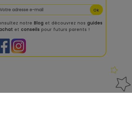
onsultez notre
Blog
et découvrez nos
guides
'achat
et
conseils
pour futurs parents !