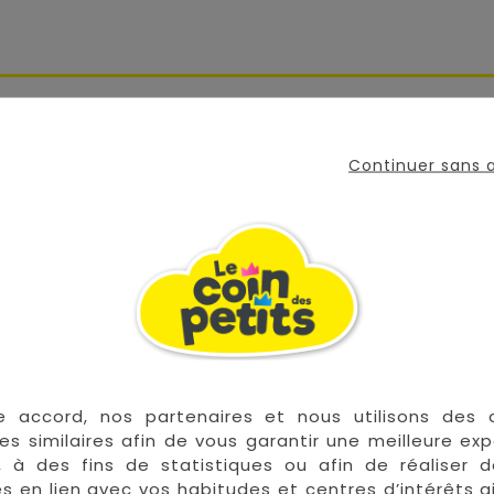
t sa grande douceur apportera réconfort et apaisement à 
iront les petites filles.
Continuer sans
mal.
cet article.
e accord, nos partenaires et nous utilisons des 
our la Métropole,
Voir CGV
es similaires afin de vous garantir une meilleure ex
, à des fins de statistiques ou afin de réaliser 
res en lien avec vos habitudes et centres d’intérêts a