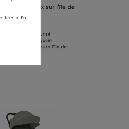
meilleurs prix sur l'île de
e lien « En
en ligne :
• Paiement sécurisé
• Retrait en magasin
• Livraison sur toute l'île de
La Réunion