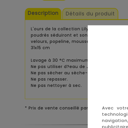
Description
Détails du produit
L'ours de la collection Lily Poudrée de par
poudrés séduiront et son poil très doux sédu
velours, popeline, mousseline de coton
31x15 cm
Lavage à 30 °C maximum, programme nor
Ne pas utiliser d?eau de Javel pour traiter 
Ne pas sécher au sèche-linge.
Ne pas repasser.
Ne pas nettoyer à sec.
Avec votr
* Prix de vente conseillé par le fournisseur p
technologi
navigation
publicitai