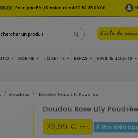
asins
M
| Enseigne Péi | Service client
02 62 35 00 00
Liste de nais

AUTO
SORTIE
TOILETTE
REPAS
EVEIL & JOUETS
s
Doudous
Doudou Rose Lily Poudrée
Doudou Rose Lily Poudré
23,99 €
À Prix Métropo
TTC