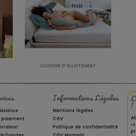
COUSSIN D’ALLAITEMENT
vices
Informations Légales
L
!
aissance
Mentions légales
A
 paiement
CGV
re
ivraison
Politique de confidentialité
p
t échanges
CGV Magasin