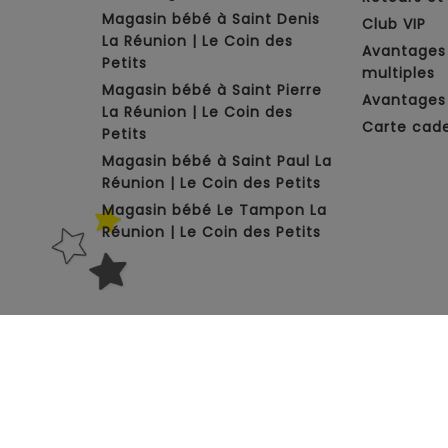
Magasin bébé à Saint Denis
Club VIP
La Réunion | Le Coin des
Avantages
Petits
multiples
Magasin bébé à Saint Pierre
Avantages 
La Réunion | Le Coin des
Carte cad
Petits
Magasin bébé à Saint Paul La
Réunion | Le Coin des Petits
Magasin bébé Le Tampon La
Réunion | Le Coin des Petits