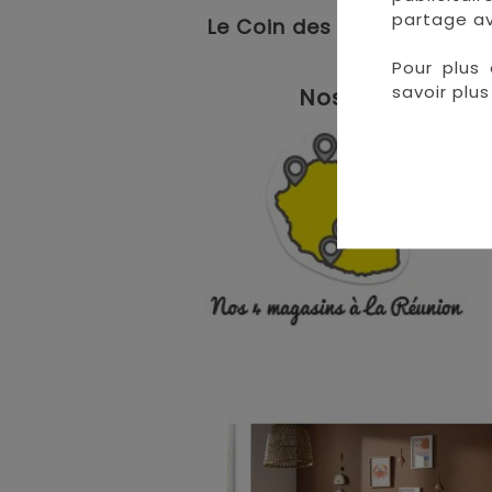
partage av
Le Coin des Petits propose
Pour plus 
savoir plus 
Nos magasins à 
• 
• 
• 
•