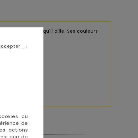
votre enfant où qu'il aille. Ses couleurs
 accepter
→
cookies ou
périence de
des actions
insi que de