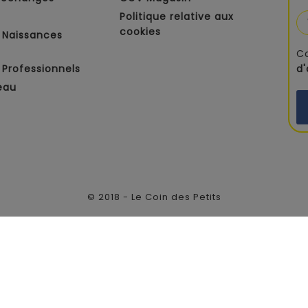
Politique relative aux
cookies
 Naissances
C
Professionnels
d
eau
© 2018 - Le Coin des Petits