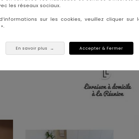
ec les réseaux sociaux.
 les plus grandes marques de puériculture aux 
la Réunion !
d’informations sur les cookies, veuillez cliquer sur l
».
La Réunion :
Achat 
Saint Denis
Saint Paul
En savoir plus
Accepter & Fermer
→
Saint Pierre
 Tampon