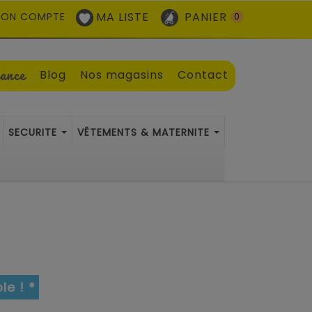
MA LISTE
PANIER
ON COMPTE
0
sance
Blog
Nos magasins
Contact
SECURITE
VÊTEMENTS & MATERNITE
e
le ! *