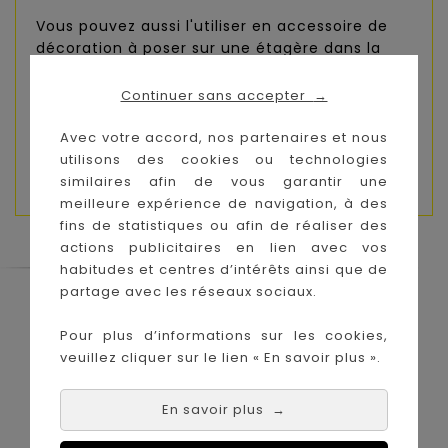
Vous pouvez aussi l'utiliser en accessoire de
décoration à poser sur une étagère dans la
chambre de votre petit bout.
Continuer sans accepter
→
Écrue et parsemé de feuilles, elle est sublimée
d'un velours côtelé.
Avec votre accord, nos partenaires et nous
utilisons des cookies ou technologies
Dimensions :
17x22 cm
similaires afin de vous garantir une
meilleure expérience de navigation, à des
fins de statistiques ou afin de réaliser des
actions publicitaires en lien avec vos
habitudes et centres d’intérêts ainsi que de
partage avec les réseaux sociaux.
Le Coin des Petits propose les plus
grandes marques de puériculture aux
Pour plus d’informations sur les cookies,
meilleurs prix sur l'île de la Réunion !
veuillez cliquer sur le lien « En savoir plus ».
Nos magasins à
Achat en ligne :
La Réunion :
En savoir plus
→