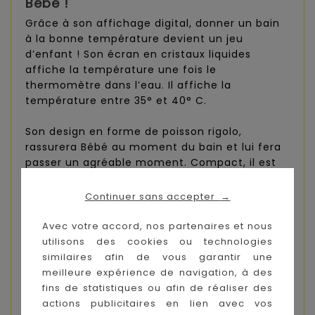
Bébé !
Grâce à son affichage digital, donner un bain
à la bonne température devient un jeu
d’enfant ! Son écran en cristaux liquides
affiche la température une fois le
thermomètre dans l’eau. Il affiche la
température entre 35° et 40° C.
Son design en forme de poisson rigolo,
rassurera Bébé au moment du bain et lui fera
passer un agréable moment. Compact, il est
facilement transportable et fonctionne sans
piles ni batterie.
Continuer sans accepter
→
Les + du produit :
Avec votre accord, nos partenaires et nous
Design ludique
utilisons des cookies ou technologies
Écran en cristaux liquides
similaires afin de vous garantir une
Affiche la température entre 35° et 40°C
meilleure expérience de navigation, à des
Compact
fins de statistiques ou afin de réaliser des
Facilement transportable
actions publicitaires en lien avec vos