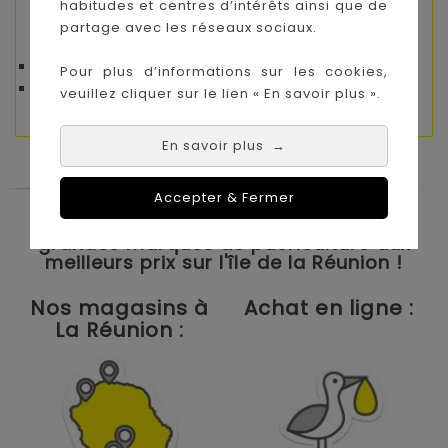
Amusant
habitudes et centres d’intérêts ainsi que de
partage avec les réseaux sociaux.
Caractéristiques :
Dimensions : 245 mm x 20 mm x 95 mm
Pour plus d’informations sur les cookies,
Matériaux : ABS ; Bande à cristaux liquides
veuillez cliquer sur le lien « En savoir plus ».
En savoir plus
→
Accepter & Fermer
Le Coin des Petits propose les plus
grandes marques de puériculture aux
meilleurs prix sur l'île de la Réunion !
Nos magasins à
Achat en ligne :
La Réunion :