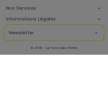
Nos Services

Informations Légales

Newsletter

© 2018 - Le Coin des Petits