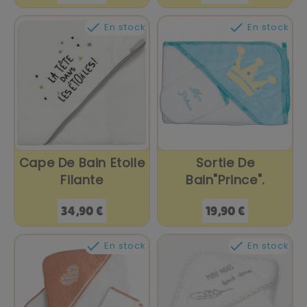


En stock
En stock
Cape De Bain Etoile
Sortie De
Filante
Bain"Prince".
Prix
Prix
34,90 €
19,90 €


En stock
En stock