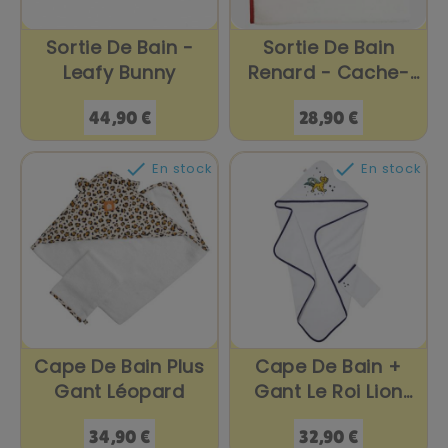
Sortie De Bain -
Sortie De Bain
Leafy Bunny
Renard - Cache-
Cache...
Prix
Prix
44,90 €
28,90 €


En stock
En stock
Cape De Bain Plus
Cape De Bain +
Gant Léopard
Gant Le Roi Lion
80X80 Cm
Prix
Prix
34,90 €
32,90 €