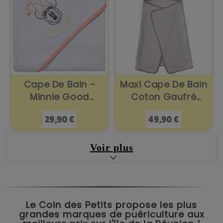
Cape De Bain -
Maxi Cape De Bain
Minnie Good
Coton Gaufré
Morning
Nuage
Prix
Prix
29,90 €
49,90 €
Voir plus
Le Coin des Petits propose les plus
grandes marques de puériculture aux