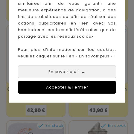
Mickey
Sauge
similaires afin de vous garantir une
meilleure expérience de navigation, à des
Prix
Prix
32,90 €
45,90 €
fins de statistiques ou afin de réaliser des
actions publicitaires en lien avec vos


habitudes et centres d’intérêts ainsi que de
En stock
En stock
partage avec les réseaux sociaux.
Pour plus d’informations sur les cookies,
veuillez cliquer sur le lien « En savoir plus ».
En savoir plus
→
Accepter & Fermer
Cape De Bain XXL En
Cape De Bain XXL En
Viscose - Ecru
Viscose - Rose
Prix
Prix
42,90 €
42,90 €


En stock
En stock