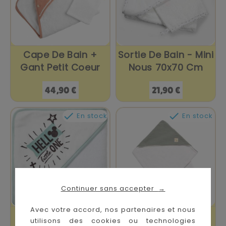
Cape De Bain +
Sortie De Bain - Mini
Gant Petit Coeur
Nous 70x70 Cm
Prix
Prix
44,90 €
21,90 €


En stock
En stock
Continuer sans accepter
→
Avec votre accord, nos partenaires et nous
Sortie De Bain
Cape De Bain Uni
utilisons des cookies ou technologies