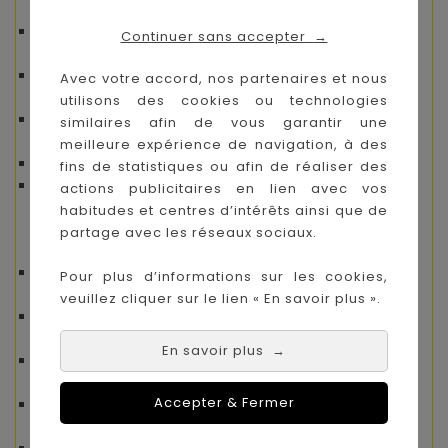
Fonctionnalités de conduite
Commandes
Avant / Arrière / Gauche / Droite
Continuer sans accepter
→
/ Arrêt
Démarrage sans clé
via le bouton de
Avec votre accord, nos partenaires et nous
démarrage
utilisons des cookies ou technologies
Volume réglable
pour la musique et les effets
similaires afin de vous garantir une
sonores
meilleure expérience de navigation, à des
Éclairage LED activable / désactivable
fins de statistiques ou afin de réaliser des
Vitesse adaptée
pour un apprentissage en
actions publicitaires en lien avec vos
toute sécurité
habitudes et centres d’intérêts ainsi que de
partage avec les réseaux sociaux.
Sécurité et confort
Structure stable et robuste
, idéale pour les
Pour plus d’informations sur les cookies,
jeunes conducteurs
veuillez cliquer sur le lien « En savoir plus ».
Vitesse modérée
adaptée aux enfants à partir
de 3 ans
En savoir plus
→
Utilisation sous la surveillance directe d’un
adulte
Accepter & Fermer
Pneus solides et adhérents
pour une conduite
sûre