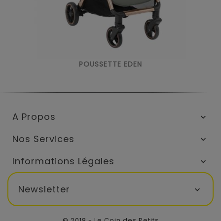
POUSSETTE EDEN
A Propos

Nos Services

Informations Légales

Newsletter

© 2018 - Le Coin des Petits