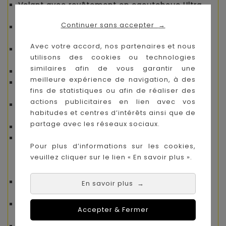
Volant avec revêtement en caoutchouc Ultra
Grip
Continuer sans accepter
→
Frein de stationnement électromagnétique
pour un arrêt sûr
Avec votre accord, nos partenaires et nous
Anneaux en caoutchouc sur les roues motrices
utilisons des cookies ou technologies
pour une meilleure adhérence
similaires afin de vous garantir une
Roues à montage rapide “One Click”
meilleure expérience de navigation, à des
Poignée de transport et roulettes intégrées
fins de statistiques ou afin de réaliser des
pour un déplacement facile
actions publicitaires en lien avec vos
Portes ouvrantes manuelles
pour un accès
habitudes et centres d’intérêts ainsi que de
réaliste
partage avec les réseaux sociaux.
Lumières LED activables/désactivables
Volume réglable
pour ajuster les sons selon
Pour plus d’informations sur les cookies,
l’environnement
veuillez cliquer sur le lien « En savoir plus ».
Fonctionnalités de conduite
Commandes
Avant / Arrière / Gauche / Droite
En savoir plus
→
/ Arrêt
Démarrage sans clé
via le bouton de
Accepter & Fermer
démarrage