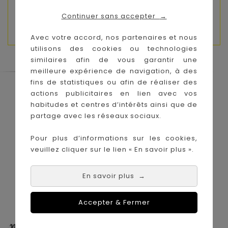
temps de jeu plus grand ( environ 1h de jeu en
Continuer sans accepter
→
continu)
Avec votre accord, nos partenaires et nous
utilisons des cookies ou technologies
similaires afin de vous garantir une
meilleure expérience de navigation, à des
fins de statistiques ou afin de réaliser des
Le Coin des Petits propose les plus
actions publicitaires en lien avec vos
grandes marques de puériculture aux
habitudes et centres d’intérêts ainsi que de
meilleurs prix sur l'île de la Réunion !
partage avec les réseaux sociaux.
Nos magasins à
Achat en ligne :
Pour plus d’informations sur les cookies,
La Réunion :
veuillez cliquer sur le lien « En savoir plus ».
En savoir plus
→
Accepter & Fermer