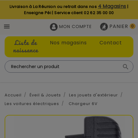
4 Magasins
Livraison à La Réunion ou retrait dans nos
|
Enseigne Péi | Service client
02 62 35 00 00
PANIER

MON COMPTE
0
Liste de
Nos magasins
Contact
naissance

Accueil
Éveil & Jouets
Les jouets d'extérieur
Les voitures électriques
Chargeur 6V