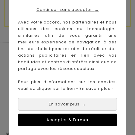
temps de jeu plus grand ( environ 1h de jeu en
Continuer sans accepter
→
continu)
Avec votre accord, nos partenaires et nous
utilisons des cookies ou technologies
similaires afin de vous garantir une
meilleure expérience de navigation, à des
fins de statistiques ou afin de réaliser des
Le Coin des Petits propose les plus
actions publicitaires en lien avec vos
grandes marques de puériculture aux
habitudes et centres d’intérêts ainsi que de
meilleurs prix sur l'île de la Réunion !
partage avec les réseaux sociaux.
Nos magasins à
Achat en ligne :
Pour plus d’informations sur les cookies,
La Réunion :
veuillez cliquer sur le lien « En savoir plus ».
En savoir plus
→
Accepter & Fermer