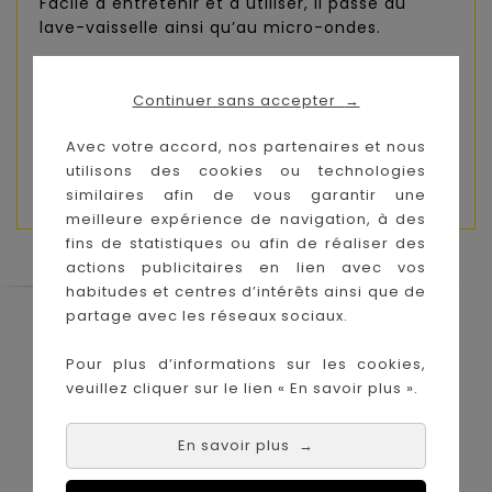
Facile à entretenir et à utiliser, il passe au
lave-vaisselle ainsi qu’au micro-ondes.
A l’effigie de Sophie la girafe, une alliée de
taille pour apprendre à manger tout seul !
Continuer sans accepter
→
Age préconisé :
6 m+
Avec votre accord, nos partenaires et nous
utilisons des cookies ou technologies
Dim. produit :
Ø120 x P
40
mm
similaires afin de vous garantir une
meilleure expérience de navigation, à des
fins de statistiques ou afin de réaliser des
actions publicitaires en lien avec vos
habitudes et centres d’intérêts ainsi que de
partage avec les réseaux sociaux.
Le Coin des Petits propose les plus
grandes marques de puériculture aux
Pour plus d’informations sur les cookies,
meilleurs prix sur l'île de la Réunion !
veuillez cliquer sur le lien « En savoir plus ».
Nos magasins à
Achat en ligne :
La Réunion :
En savoir plus
→