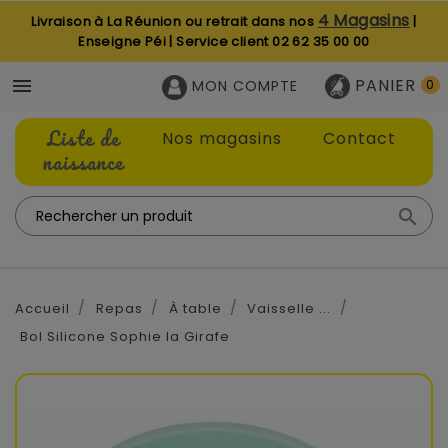
4 Magasins
Livraison à La Réunion ou retrait dans nos
|
Enseigne Péi | Service client
02 62 35 00 00
PANIER

MON COMPTE
0
Liste de
Nos magasins
Contact
naissance

Accueil
Repas
À table
Vaisselle ...
Bol Silicone Sophie la Girafe