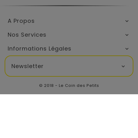
A Propos

Nos Services

Informations Légales

Newsletter

© 2018 - Le Coin des Petits