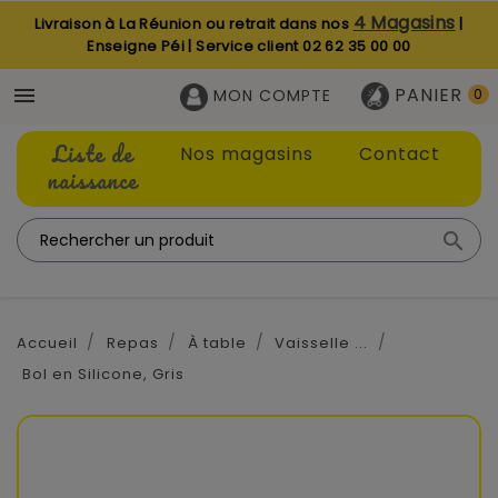
4 Magasins
Livraison à La Réunion ou retrait dans nos
|
Enseigne Péi | Service client
02 62 35 00 00
PANIER

MON COMPTE
0
Liste de
Nos magasins
Contact
naissance

Accueil
Repas
À table
Vaisselle ...
Bol en Silicone, Gris