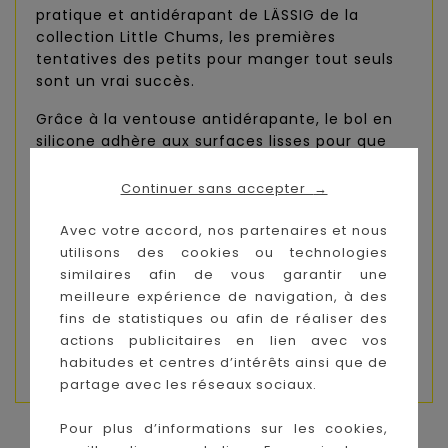
pratique et antidérapant de LÄSSIG de la
collection Little Chums, les premières
tentatives des petits pour manger tout seuls
sont un vrai succès.
Grâce à la ventouse antidérapante, le bol en
silicone adhère aux surfaces lisses pour que
rien ne glisse ni ne chute facilement. La
bouillie ou le musli restent à leur place et les
Continuer sans accepter
→
taches sont évitées. Et si le bol vient à tomber
au sol, il ne se casse pas.
Avec votre accord, nos partenaires et nous
utilisons des cookies ou technologies
Il est simple à nettoyer au lave-vaisselle et si
similaires afin de vous garantir une
nécessaire il passe au micro-ondes grâce à sa
meilleure expérience de navigation, à des
résistance à la chaleur jusqu’à 220 °C.
fins de statistiques ou afin de réaliser des
actions publicitaires en lien avec vos
Composition : 100% silicone
habitudes et centres d’intérêts ainsi que de
partage avec les réseaux sociaux.
Pour plus d’informations sur les cookies,