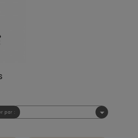
S

er par :