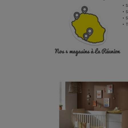
• 
• 
• 
•