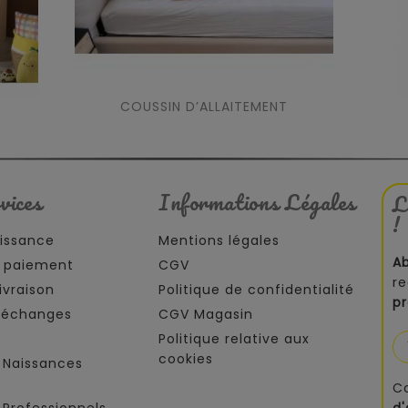
COUSSIN D’ALLAITEMENT
vices
Informations Légales
L
!
aissance
Mentions légales
A
 paiement
CGV
re
ivraison
Politique de confidentialité
p
t échanges
CGV Magasin
Politique relative aux
cookies
 Naissances
C
Professionnels
d