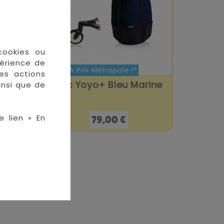
cookies ou
périence de
des actions
ee
Sac Yoyo+ Bleu Marine
insi que de
e lien « En
Prix
79,00 €