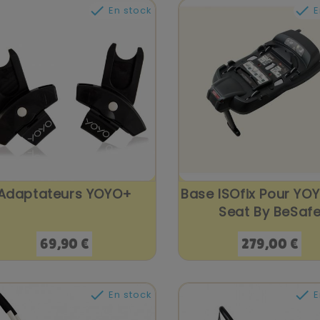


En stock
E
Adaptateurs YOYO+
Base ISOfix Pour YO
Seat By BeSaf
Prix
Prix
69,90 €
279,00 €


En stock
E