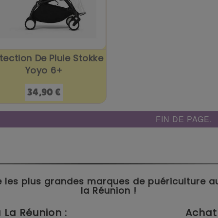
tection De Pluie Stokke
Yoyo 6+
Prix
34,90 €
FIN DE PAGE.
 les plus grandes marques de puériculture aux 
la Réunion !
La Réunion :
Achat 