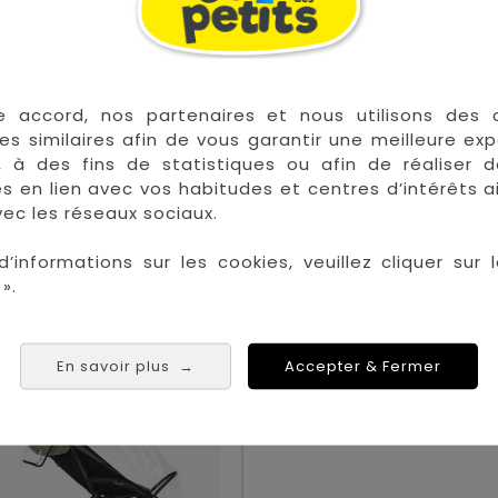
e accord, nos partenaires et nous utilisons des 
es similaires afin de vous garantir une meilleure ex
, à des fins de statistiques ou afin de réaliser 
Sac Yoyo+ Gris
Sac Yoyo+ Toff
res en lien avec vos habitudes et centres d’intérêts a
ec les réseaux sociaux.
d’informations sur les cookies, veuillez cliquer sur l
Prix
Prix
79,00 €
79,00 €
».

Sur commande
En savoir plus
Accepter & Fermer
→