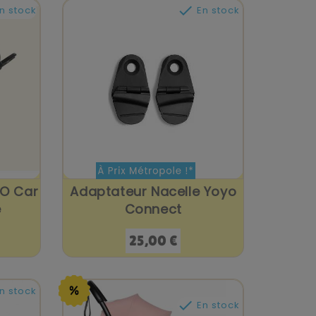

n stock
En stock
YO Car
Adaptateur Nacelle Yoyo
e
Connect
Prix
25,00 €
n stock

En stock