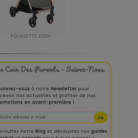
POUSSETTE EDEN
e Coin Des Parents - Suivez-Nous
bonnez-vous
à notre
Newsletter
pour
cevoir nos actualités et profiter de nos
romotions en avant-première !
onsultez notre
Blog
et découvrez nos
guides
'achat
et
conseils
pour futurs parents !