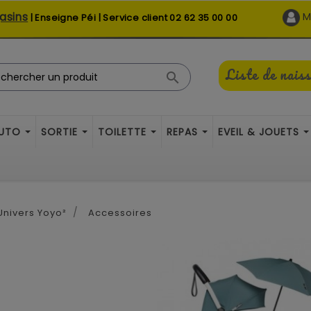
asins
M
| Enseigne Péi | Service client
02 62 35 00 00
Liste de nais

AUTO
SORTIE
TOILETTE
REPAS
EVEIL & JOUETS
Univers Yoyo²
Accessoires