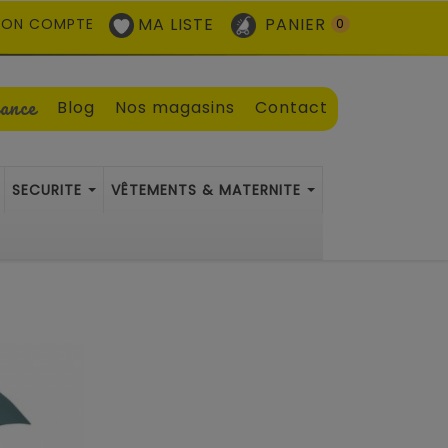
MA LISTE
PANIER
ON COMPTE
0
sance
Blog
Nos magasins
Contact
SECURITE
VÊTEMENTS & MATERNITE