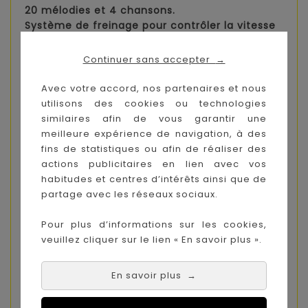
20 mélodies et 4 chansons.
Système de freinage pour contrôler la vitesse
et accompagner Bébé en douceur dans ses
premiers pas.
Continuer sans accepter
→
Apports éducatifs
Avec votre accord, nos partenaires et nous
Découverte et exploration
utilisons des cookies ou technologies
• Une variété d’activités et de manipulations
similaires afin de vous garantir une
pour inciter Bébé à l’exploration.
meilleure expérience de navigation, à des
• Des phrases et des sons amusants, de jolies
fins de statistiques ou afin de réaliser des
chansons et de nombreuses mélodies pour
actions publicitaires en lien avec vos
développer la curiosité et l’imaginaire de Bébé.
habitudes et centres d’intérêts ainsi que de
partage avec les réseaux sociaux.
Développement de la motricité
Pour plus d’informations sur les cookies,
• Le trotteur encourage Bébé à faire ses
veuillez cliquer sur le lien « En savoir plus ».
premiers pas.
• Le trieur de formes et les boutons à
manipuler développent la motricité fine de
En savoir plus
→
Bébé.