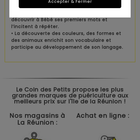
Accepter & Fermer
Développement du langage
• Les nombreuses phrases et chansons font
découvrir à Bébé ses premiers mots et
l’incitent à répéter.
• La découverte des couleurs, des formes et
des animaux enrichit son vocabulaire et
participe au développement de son langage.
Le Coin des Petits propose les plus
grandes marques de puériculture aux
meilleurs prix sur l'île de la Réunion !
Nos magasins à
Achat en ligne :
La Réunion :