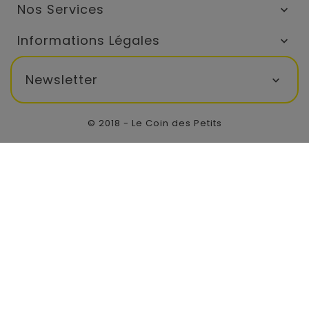
Nos Services

Informations Légales

Newsletter

© 2018 - Le Coin des Petits