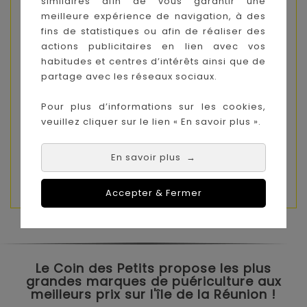
similaires afin de vous garantir une
naturelle
meilleure expérience de navigation, à des
Dès la naissance
fins de statistiques ou afin de réaliser des
Sans BPA
actions publicitaires en lien avec vos
habitudes et centres d’intérêts ainsi que de
spécifications du produit
partage avec les réseaux sociaux.
Comprend : 2 Tétines Closer to Nature
Pour plus d’informations sur les cookies,
Débits : Débit Moyen (3 mois+)
veuillez cliquer sur le lien « En savoir plus ».
Compatibilité : Compatibles avec tous les
Biberons Easi-Vent Closer to Nature
En savoir plus
→
Accepter & Fermer
Le Coin des Petits propose les plus
grandes marques de puériculture aux
meilleurs prix sur l'île de la Réunion !