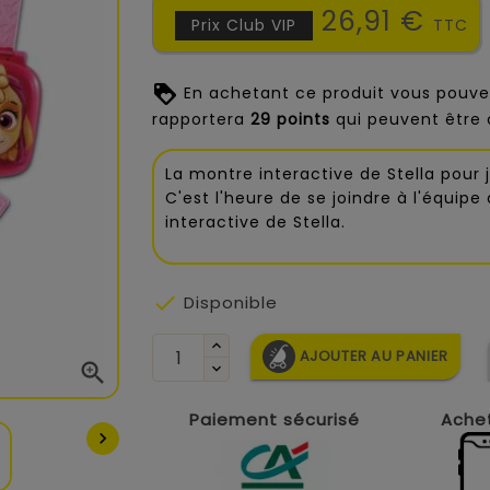
26,91 €
Prix Club VIP
TTC
En achetant ce produit vous pouve
rapportera
29
points
qui peuvent être 
La montre interactive de Stella pour j
C'est l'heure de se joindre à l'équipe
interactive de Stella.

Disponible
AJOUTER AU PANIER

Paiement sécurisé
Achet
