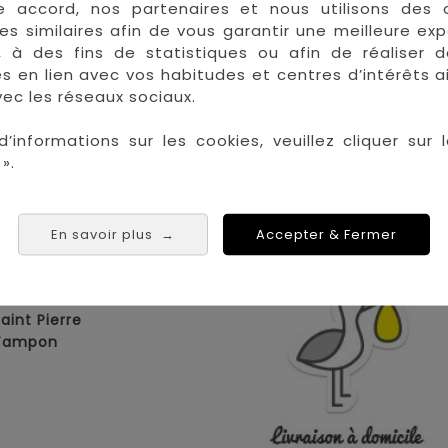
e accord, nos partenaires et nous utilisons des 
de mathémathiques pour retrouver la tablette perdue d
es similaires afin de vous garantir une meilleure ex
 de problèmes, Reconnaissance des animaux, Additions e
, à des fins de statistiques ou afin de réaliser 
res en lien avec vos habitudes et centres d’intérêts a
ec les réseaux sociaux.
d’informations sur les cookies, veuillez cliquer sur l
».
 les plus grandes marques de puériculture aux 
la Réunion !
En savoir plus
Accepter & Fermer
→
La Réunion :
Achat 
Saint Denis
Saint Paul
Saint Pierre
 Tampon