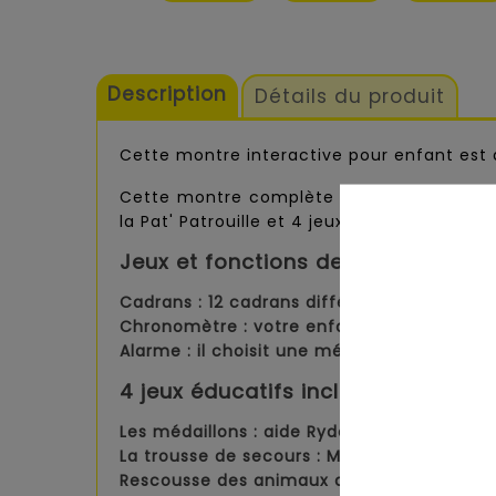
Description
Détails du produit
Cette montre interactive pour enfant est à l
Cette montre complète comprend des fonc
la Pat' Patrouille et 4 jeux ludiques et éduc
Jeux et fonctions de cette montre
Cadrans :
12 cadrans différents.
Chronomètre :
votre enfant peut utiliser 
Alarme :
il choisit une mélodie pour son al
4 jeux éducatifs inclus dans la mo
Les médaillons :
aide Ryder à retrouver le
La trousse de secours :
Marcus doit soigner
Rescousse des animaux de la ferme :
récu