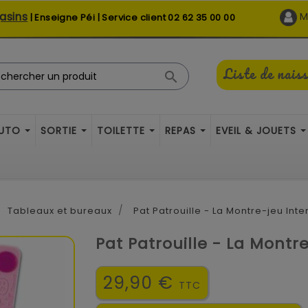
asins
M
| Enseigne Péi | Service client
02 62 35 00 00
Liste de nais

AUTO
SORTIE
TOILETTE
REPAS
EVEIL & JOUETS
Tableaux et bureaux
Pat Patrouille - La Montre-jeu Inte
Pat Patrouille - La Montr
29,90 €
TTC