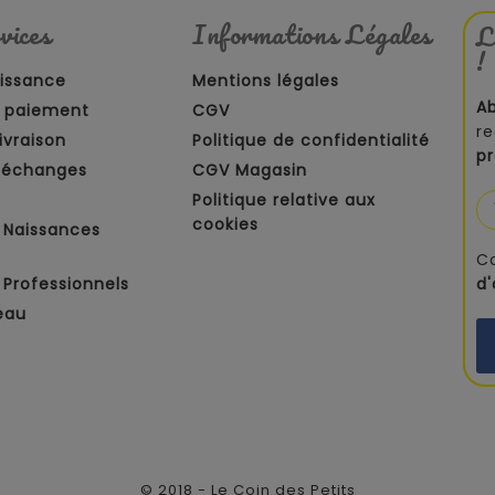
vices
Informations Légales
L
!
aissance
Mentions légales
A
 paiement
CGV
re
ivraison
Politique de confidentialité
p
t échanges
CGV Magasin
Politique relative aux
cookies
 Naissances
C
Professionnels
d
eau
© 2018 - Le Coin des Petits