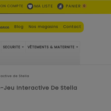
MA LISTE
PANIER
ON COMPTE
0
sance
Blog
Nos magasins
Contact
SECURITE
VÊTEMENTS & MATERNITE
ractive de Stella
e-Jeu Interactive De Stella