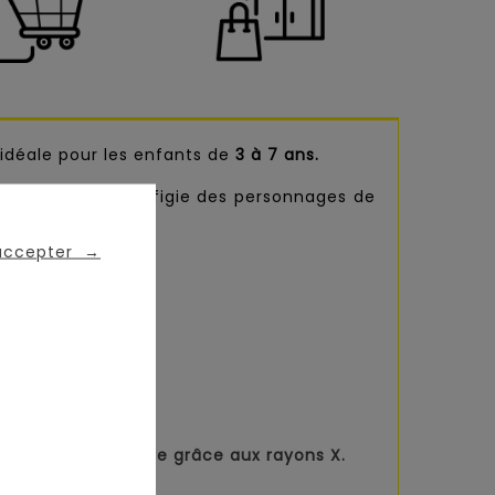
, idéale pour les enfants de
3 à 7 ans.
s cadrans à l'effigie des personnages de
 accepter
→
ndroit de la blessure grâce aux rayons X.