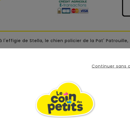
'effigie de Stella, le chien policier de la Pat' Patrouille
tions amusantes comme le sablier, le chronomètre, de
atifs !
Continuer sans
 pour enfant :
le chronomètre pour défier ses amis.
arme.
ntre :
s médaillons appartenant à chaque chiot.
 Jake qui a fait une lourde chute. Aide-le à localiser l'e
père les animaux de Madame Yumi avec Chase.