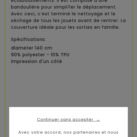
éclaboussements. Il est composé d’une
bandoulière pour simpli?er le déplacement.
Avec ceci, c’est terminé le nettoyage et le
séchage de tous les jouets avant de rentrer. La
couverture idéale pour les sorties en famille.
Spécifications:
diameter 140 cm
90% polyester - 10% TPU
impression d'un côté
Continuer sans accepter
→
Avec votre accord, nos partenaires et nous