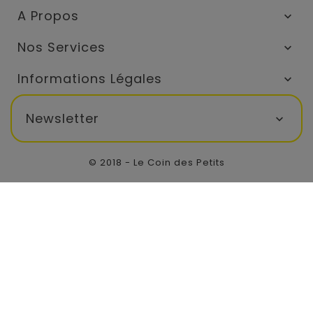
A Propos

Nos Services

Informations Légales

Newsletter

© 2018 - Le Coin des Petits