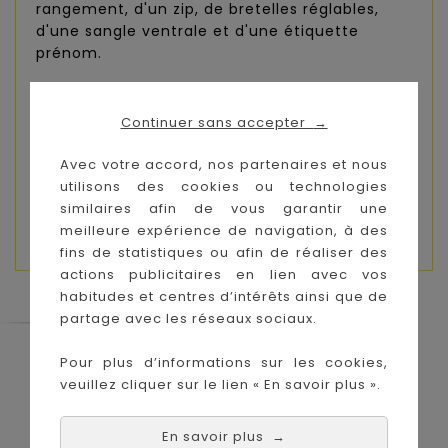
rangement, d'un zip, de bretelles réglables,
d'une sangle ventrale et d'une étiquette
prénom.
A la fois léger et résistant, ce sac sera l'allié
idéal pour les premiers jours de votre bambin à
Continuer sans accepter
→
la maternelle. De plus, nous retrouvons des
petites flèches et plumes illustrées pour partir
Avec votre accord, nos partenaires et nous
vers de nouvelles aventures : cet adorable sac
utilisons des cookies ou technologies
dispose de tous les atouts pour séduire petits
similaires afin de vous garantir une
et grands !
meilleure expérience de navigation, à des
fins de statistiques ou afin de réaliser des
actions publicitaires en lien avec vos
habitudes et centres d’intérêts ainsi que de
partage avec les réseaux sociaux.
Le Coin des Petits propose les plus
Pour plus d’informations sur les cookies,
grandes marques de puériculture aux
veuillez cliquer sur le lien « En savoir plus ».
meilleurs prix sur l'île de la Réunion !
En savoir plus
Nos magasins à
Achat en ligne :
→