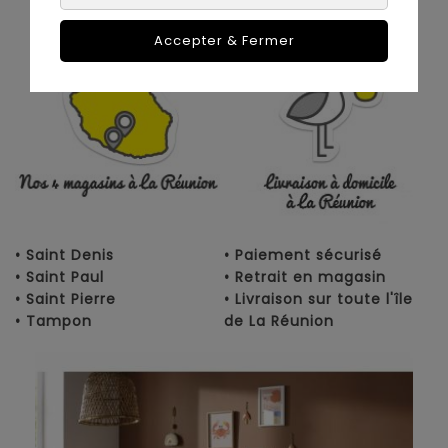
La Réunion :
Accepter & Fermer
• Saint Denis
• Paiement sécurisé
• Saint Paul
• Retrait en magasin
• Saint Pierre
• Livraison sur toute l'île
• Tampon
de La Réunion