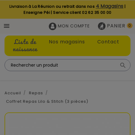
4 Magasins
Livraison à La Réunion ou retrait dans nos
|
Enseigne Péi | Service client
02 62 35 00 00
PANIER

MON COMPTE
0
Liste de
Nos magasins
Contact
naissance

Accueil
Repas
Coffret Repas Lilo & Stitch (3 pièces)