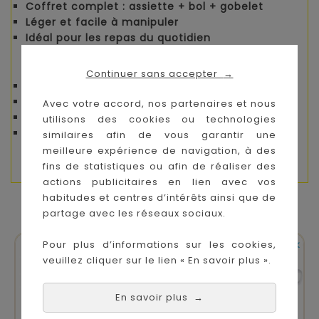
Coffret complet :
assiette + bol + gobelet
Léger et facile à manipuler
Idéal pour les repas du quotidien
Fiche technique
Continuer sans accepter
→
Âge recommandé :
dès 10 mois
Contenu : 1 assiette, 1 bol, 1 gobelet
Avec votre accord, nos partenaires et nous
Matériau :
plastique
utilisons des cookies ou technologies
Entretien : lavage à la main (instructions
similaires afin de vous garantir une
fournies avec le produit)
meilleure expérience de navigation, à des
fins de statistiques ou afin de réaliser des
actions publicitaires en lien avec vos
habitudes et centres d’intérêts ainsi que de
VOUS AIMEREZ AUSSI
partage avec les réseaux sociaux.


En stock
En stock
Pour plus d’informations sur les cookies,
veuillez cliquer sur le lien « En savoir plus ».
En savoir plus
→