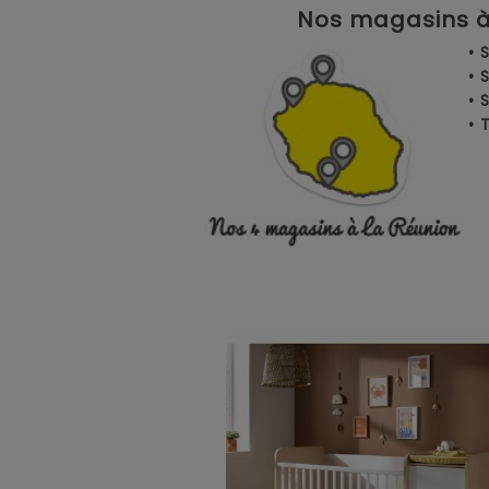
Nos magasins à 
• 
• 
• 
•