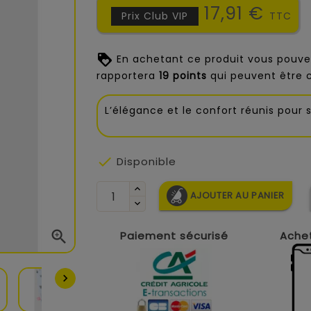
17,91 €
Prix Club VIP
TTC
En achetant ce produit vous pouve
rapportera
19
points
qui peuvent être 
L’élégance et le confort réunis pour 

Disponible
AJOUTER AU PANIER

Paiement sécurisé
Achet
