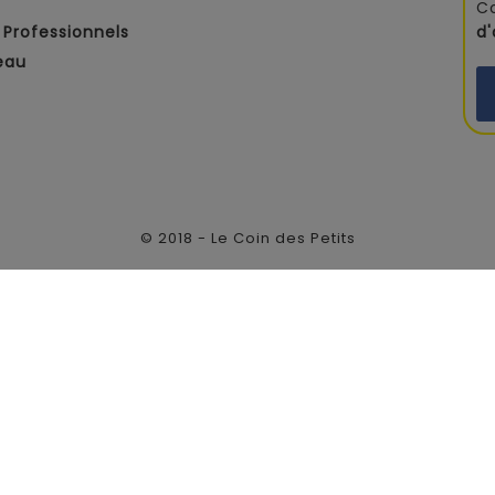
C
Professionnels
d
eau
© 2018 - Le Coin des Petits