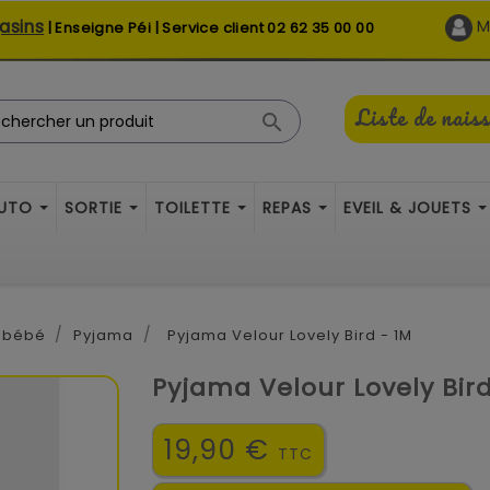
asins
M
| Enseigne Péi | Service client
02 62 35 00 00
Liste de nais

AUTO
SORTIE
TOILETTE
REPAS
EVEIL & JOUETS
 bébé
Pyjama
Pyjama Velour Lovely Bird - 1M
Pyjama Velour Lovely Bird
19,90 €
TTC