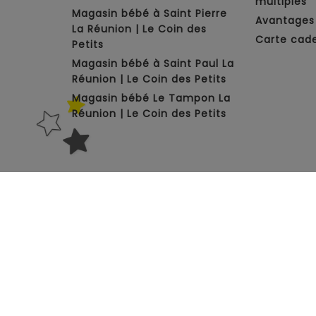
multiples
Magasin bébé à Saint Pierre
Avantages 
La Réunion | Le Coin des
Carte cad
Petits
Magasin bébé à Saint Paul La
Réunion | Le Coin des Petits
Magasin bébé Le Tampon La
Réunion | Le Coin des Petits