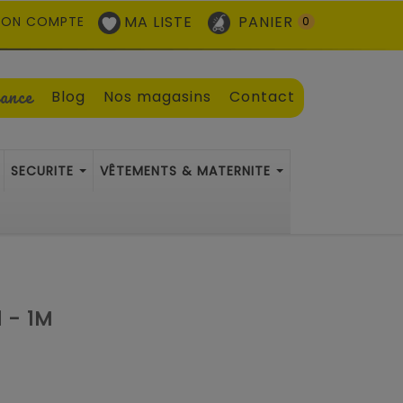
MA LISTE
PANIER
ON COMPTE
0
sance
Blog
Nos magasins
Contact
SECURITE
VÊTEMENTS & MATERNITE
 - 1M