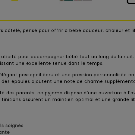
rs côtelé, pensé pour offrir à bébé douceur, chaleur et
raticité pour accompagner bébé tout au long de la nuit. 
issant une excellente tenue dans le temps.
 élégant passepoil écru et une pression personnalisée e
u des épaules ajoutent une note de charme supplémentaire
ité des parents, ce pyjama dispose d’une ouverture à l’a
es finitions assurent un maintien optimal et une grande
ls soignés
ante