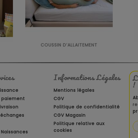
COUSSIN D’ALLAITEMENT
vices
Informations Légales
L
!
aissance
Mentions légales
A
 paiement
CGV
re
ivraison
Politique de confidentialité
p
t échanges
CGV Magasin
Politique relative aux
cookies
 Naissances