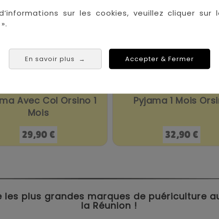
d’informations sur les cookies, veuillez cliquer sur l
».
En savoir plus
Accepter & Fermer
→
ma Avec Col Orsino 1
Pyjama 1 Mois Ors
Mois
Prix
Prix
29,90 €
32,90 €
 les plus grandes marques de puériculture aux 
la Réunion !