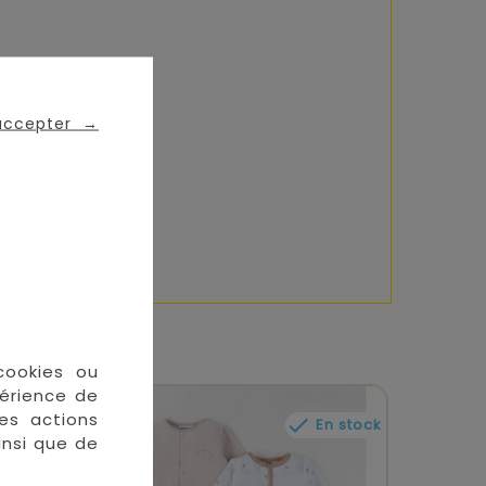
 accepter
→
cookies ou
périence de
des actions

En stock
En stock
insi que de