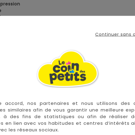
 pression
e
ien
mois
Continuer sans
lants aux épaules
e sèche-linge
VOUS AIMEREZ AUSSI
e accord, nos partenaires et nous utilisons des 
es similaires afin de vous garantir une meilleure ex
, à des fins de statistiques ou afin de réaliser 


En stock
res en lien avec vos habitudes et centres d’intérêts a
ec les réseaux sociaux.