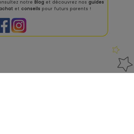
onsultez notre
Blog
et découvrez nos
guides
'achat
et
conseils
pour futurs parents !