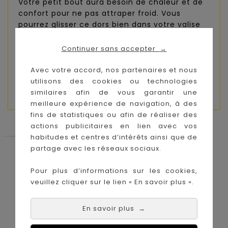
Votre petit bout aura besoin de chaleur et de
confort pour ne pas attraper froid. Vous
pourrez glisser ce dors bien dans votre valise
maternité pour apporter de la couleur et de la
gaieté le jour J.
Continuer sans accepter
→
Composition :
75% coton et 25% polyester
Avec votre accord, nos partenaires et nous
utilisons des cookies ou technologies
Taille :
1 mois
similaires afin de vous garantir une
meilleure expérience de navigation, à des
fins de statistiques ou afin de réaliser des
actions publicitaires en lien avec vos
habitudes et centres d’intérêts ainsi que de
partage avec les réseaux sociaux.
Le Coin des Petits propose les plus
grandes marques de puériculture aux
Pour plus d’informations sur les cookies,
meilleurs prix sur l'île de la Réunion !
veuillez cliquer sur le lien « En savoir plus ».
Nos magasins à
Achat en ligne :
La Réunion :
En savoir plus
→