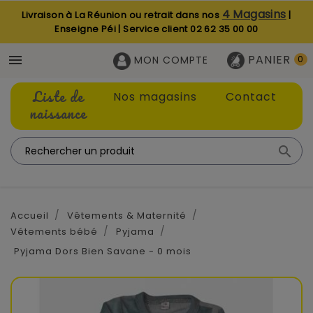
4 Magasins
Livraison à La Réunion ou retrait dans nos
|
Enseigne Péi | Service client
02 62 35 00 00
PANIER

MON COMPTE
0
Liste de
Nos magasins
Contact
naissance

Accueil
Vêtements & Maternité
Vétements bébé
Pyjama
Pyjama Dors Bien Savane - 0 mois