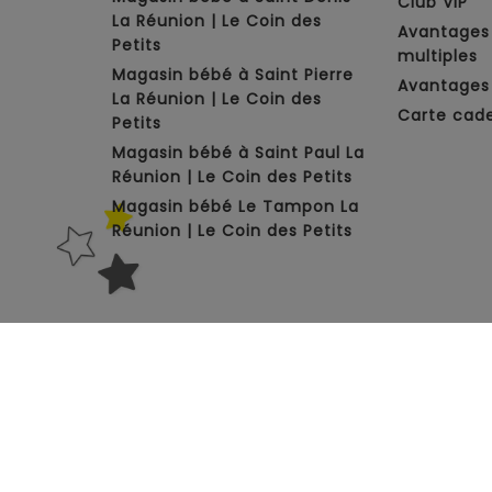
Club VIP
La Réunion | Le Coin des
Avantages
Petits
multiples
Magasin bébé à Saint Pierre
Avantages 
La Réunion | Le Coin des
Carte cad
Petits
Magasin bébé à Saint Paul La
Réunion | Le Coin des Petits
Magasin bébé Le Tampon La
Réunion | Le Coin des Petits