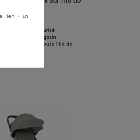
meilleurs prix sur l'île de
e lien « En
en ligne :
• Paiement sécurisé
• Retrait en magasin
• Livraison sur toute l'île de
La Réunion