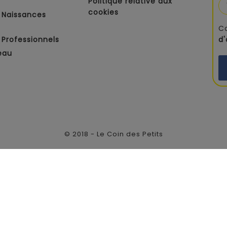
Politique relative aux
cookies
 Naissances
C
Professionnels
d
eau
© 2018 - Le Coin des Petits