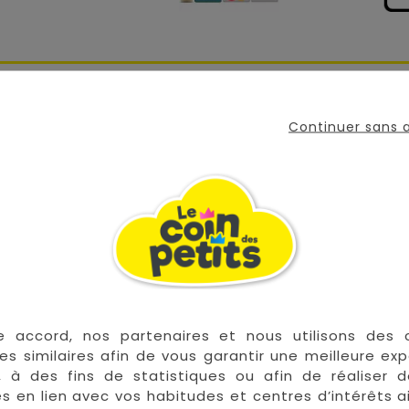
rque Jamara est fidèle à l'originale ! Cette mini voitur
oignée pour saisir et pousser.
Continuer sans
coffre pour ranger son goûter ou ses petits trésors décou
e accord, nos partenaires et nous utilisons des 
es similaires afin de vous garantir une meilleure ex
, à des fins de statistiques ou afin de réaliser 
res en lien avec vos habitudes et centres d’intérêts a