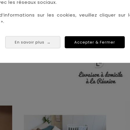
 les plus grandes marques de puériculture aux 
ec les réseaux sociaux.
la Réunion !
d’informations sur les cookies, veuillez cliquer sur l
La Réunion :
Achat 
».
Saint Denis
Saint Paul
Saint Pierre
En savoir plus
Accepter & Fermer
→
 Tampon