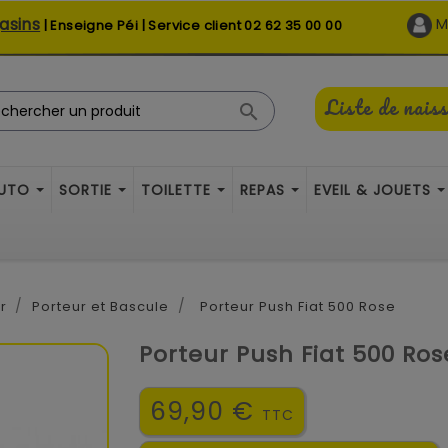
asins
M
| Enseigne Péi | Service client
02 62 35 00 00
Liste de nais

AUTO
SORTIE
TOILETTE
REPAS
EVEIL & JOUETS
r
Porteur et Bascule
Porteur Push Fiat 500 Rose
Porteur Push Fiat 500 Ros
69,90 €
TTC