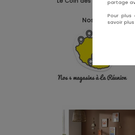
Le Coin des Petits propose
partage av
Pour plus 
Nos magasins à 
savoir plus 
• 
• 
• 
•