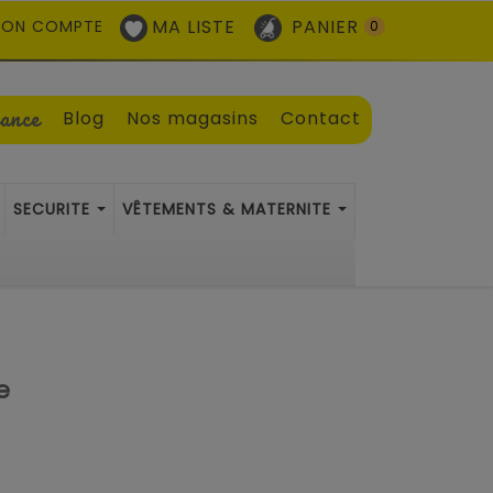
MA LISTE
PANIER
ON COMPTE
0
sance
Blog
Nos magasins
Contact
SECURITE
VÊTEMENTS & MATERNITE
e