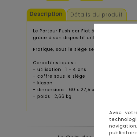
Description
Détails du produit
Le Porteur Push car Fiat 500 Rose de la ma
grâce à son dispositif anti-bascule et sa p
Pratique, sous le siège se trouve un petit 
Caractéristiques :
- utilisation : 1 - 4 ans
- coffre sous le siège
- klaxon
-
dimensions : 60 x 27,5 x 38 cm
- poids : 2,66 kg
Avec votr
technologi
navigation
publicitai