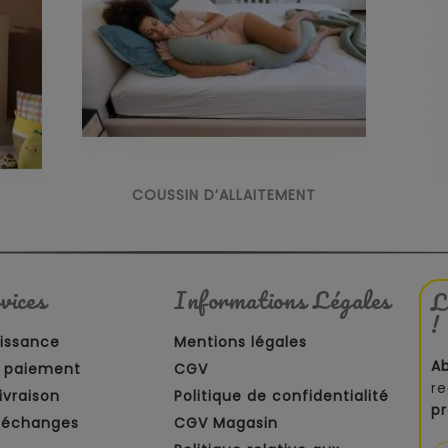
COUSSIN D’ALLAITEMENT
vices
Informations Légales
L
!
aissance
Mentions légales
A
 paiement
CGV
re
ivraison
Politique de confidentialité
p
t échanges
CGV Magasin