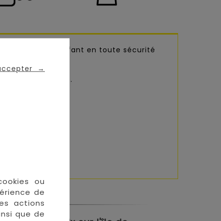
e promène votre enfant en toute sécurité
 accepter
→
verts en balades...
cookies ou
périence de
des actions
insi que de