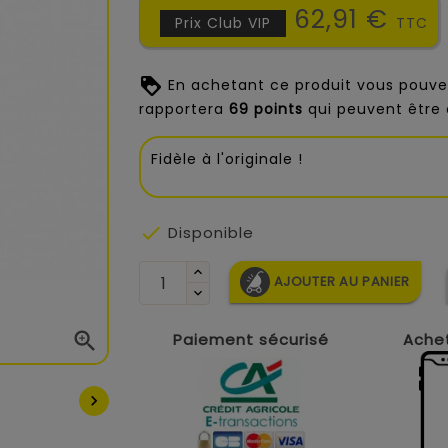
62,91 €
Prix Club VIP
TTC
En achetant ce produit vous pouve
rapportera
69
points
qui peuvent être 
Fidèle à l'originale !

Disponible
AJOUTER AU PANIER

Paiement sécurisé
Achet
