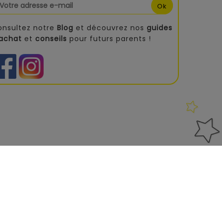
onsultez notre
Blog
et découvrez nos
guides
'achat
et
conseils
pour futurs parents !