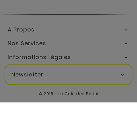
A Propos

Nos Services

Informations Légales

Newsletter

© 2018 - Le Coin des Petits