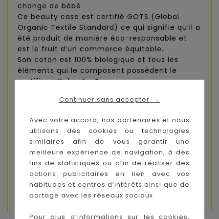
change de bébé.
Ce beauty case est certifié GOTS (Global
Organic Textile Standard) ce qui signifie qu’il a
été produit de manière éco-responsable et
est le fruit d’un commerce équitable.
Son coton est 100% biologique et tous les
éléments qui le composent possèdent le
certificat Oeko-Tex®.
Ce type de production maintient ses
Continuer sans accepter
→
responsabilités envers l’homme et la nature en
préservant leur bien-être et leur harmonie.
Avec votre accord, nos partenaires et nous
utilisons des cookies ou technologies
similaires afin de vous garantir une
100% Coton biologique
meilleure expérience de navigation, à des
fins de statistiques ou afin de réaliser des
20 x 20 x 15 cm
actions publicitaires en lien avec vos
habitudes et centres d’intérêts ainsi que de
Couleur : Rose
partage avec les réseaux sociaux.
Pour plus d’informations sur les cookies,