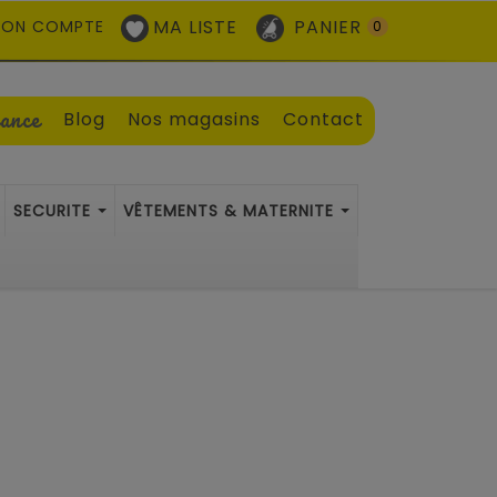
MA LISTE
PANIER
ON COMPTE
0
sance
Blog
Nos magasins
Contact
SECURITE
VÊTEMENTS & MATERNITE