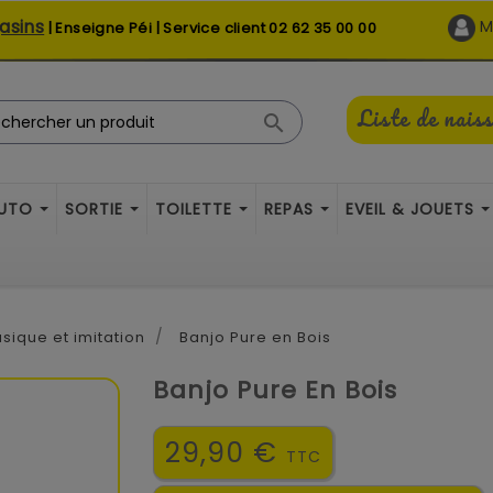
asins
M
| Enseigne Péi | Service client
02 62 35 00 00
Liste de nais

AUTO
SORTIE
TOILETTE
REPAS
EVEIL & JOUETS
sique et imitation
Banjo Pure en Bois
Banjo Pure En Bois
29,90 €
TTC