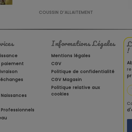
COUSSIN D’ALLAITEMENT
vices
Informations Légales
L
!
aissance
Mentions légales
A
 paiement
CGV
re
ivraison
Politique de confidentialité
p
t échanges
CGV Magasin
Politique relative aux
cookies
 Naissances
C
Professionnels
d
eau