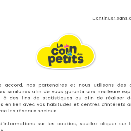
Continuer sans
rs douces et actuelles pour éveiller votre enfant à la mu
u et le banjo imprimé de jolies illustrations ! 3 cordes
 couleur fermée.
e accord, nos partenaires et nous utilisons des 
 les plus grandes marques de puériculture aux 
es similaires afin de vous garantir une meilleure ex
la Réunion !
, à des fins de statistiques ou afin de réaliser 
res en lien avec vos habitudes et centres d’intérêts a
La Réunion :
Achat 
ec les réseaux sociaux.
Saint Denis
Saint Paul
d’informations sur les cookies, veuillez cliquer sur l
Saint Pierre
».