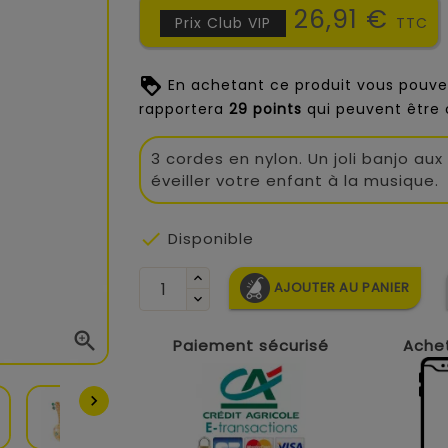
26,91 €
Prix Club VIP
TTC
En achetant ce produit vous pouve
rapportera
29
points
qui peuvent être 
3 cordes en nylon. Un joli banjo au
éveiller votre enfant à la musique.

Disponible
AJOUTER AU PANIER

Paiement sécurisé
Achet
