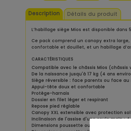
Description
Détails du produit
L’habillage siège Mios est disponible dans 5
Ce pack comprend un canopy extra large, u
confortable et douillet, et un habillage d’a
CARACTÉRISTIQUES
Compatible avec le châssis Mios (châssi
De la naissance jusqu'à 17 kg (4 ans envir
Siège réversible : face parents ou face a
Appui-tête doux et confortable
Protège-harnais
Dossier en filet léger et respirant
Repose pied réglable
Canopy XXL extensible avec protection sola
Inclinaison de l'assise d'une seule main : 
Dimensions poussette ouverte : 94 x 50 x