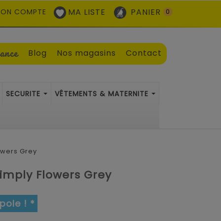
MA LISTE
PANIER
ON COMPTE
0
sance
Blog
Nos magasins
Contact
SECURITE
VÊTEMENTS & MATERNITE
owers Grey
Simply Flowers Grey
pole ! *