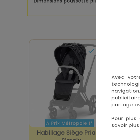
Dimensions poussette pliée : 75 x 50 x 33 

En stock
Avec votr
technologi
navigation
publicitai
partage av
Pour plus 
savoir plus 
Habillage Siège Priam FE
Hab