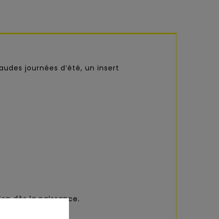
audes journées d’été, un insert
tion dès la naissance.