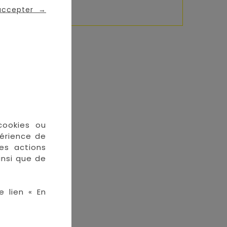
 accepter
→
cookies ou
périence de
des actions
insi que de
e lien « En