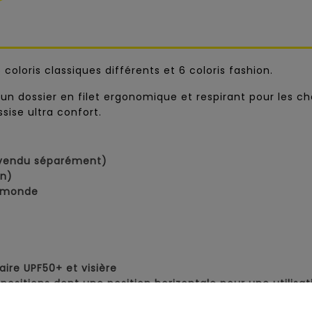
 coloris classiques différents et 6 coloris fashion.
n dossier en filet ergonomique et respirant pour les ch
ssise ultra confort.
s vendu séparément)
on)
u monde
ire UPF50+ et visière
4 positions dont une position horizontale pour une utilisa
 98 cm