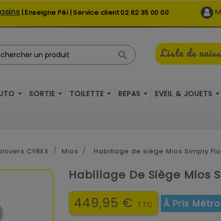
asins
M
| Enseigne Péi | Service client
02 62 35 00 00
Liste de nais

AUTO
SORTIE
TOILETTE
REPAS
EVEIL & JOUETS
Univers CYBEX
Mios
Habillage de siège Mios Simply Fl
Habillage De Siège Mios 
449,95 €
À Prix Métro
TTC