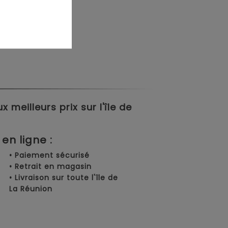
meilleurs prix sur l'île de
en ligne :
• Paiement sécurisé
• Retrait en magasin
• Livraison sur toute l'île de
La Réunion