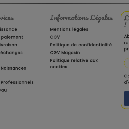
vices
Informations Légales
L
!
aissance
Mentions légales
A
 paiement
CGV
re
ivraison
Politique de confidentialité
p
t échanges
CGV Magasin
Politique relative aux
cookies
 Naissances
C
Professionnels
d
eau