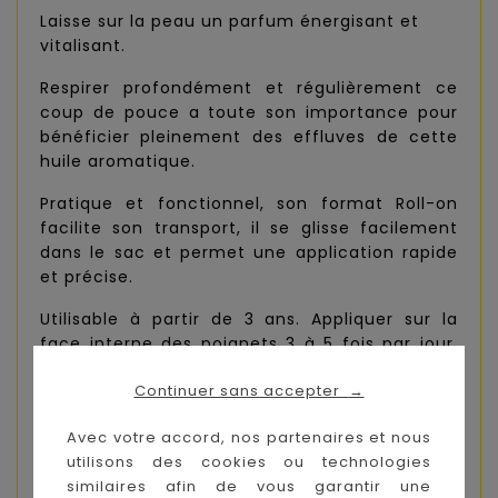
Laisse sur la peau un parfum énergisant et
vitalisant.
Respirer profondément et régulièrement ce
coup de pouce a toute son importance pour
bénéficier pleinement des effluves de cette
huile aromatique.
Pratique et fonctionnel, son format Roll-on
facilite son transport, il se glisse facilement
dans le sac et permet une application rapide
et précise.
Utilisable à partir de 3 ans. Appliquer sur la
face interne des poignets 3 à 5 fois par jour,
pendant 5 jours maximum.
Continuer sans accepter
→
Convient aux femmes enceintes à partir de 3
mois. Compatible allaitement.
Avec votre accord, nos partenaires et nous
utilisons des cookies ou technologies
Ingrédients
similaires afin de vous garantir une