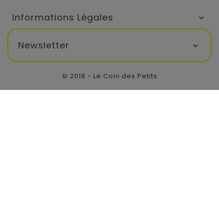
Informations Légales

Newsletter

© 2018 - Le Coin des Petits