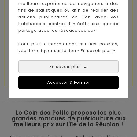
meilleure expérience de navigation, à des
Composition :
Huile végétale de Tournesol et
fins de statistiques ou afin de réaliser des
de Jojoba, Huiles essentielles de Citron, de
actions publicitaires en lien avec vos
Petit grain, de Pin sylvestre, d'Orange douce et
habitudes et centres d’intérêts ainsi que de
de Ravintsara, Extrait huileux de romarin,
partage avec les réseaux sociaux.
présents naturellement dans les huiles
essentielles : citral, farnesol, geraniol,
Pour plus d’informations sur les cookies,
limonene, linalool.
veuillez cliquer sur le lien « En savoir plus ».
100% des ingrédients sont issus de l’Agriculture
En savoir plus
→
Biologique.
Accepter & Fermer
Le Coin des Petits propose les plus
grandes marques de puériculture aux
meilleurs prix sur l'île de la Réunion !